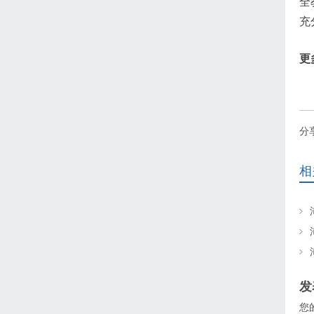
全
充
更
分
相
发
您