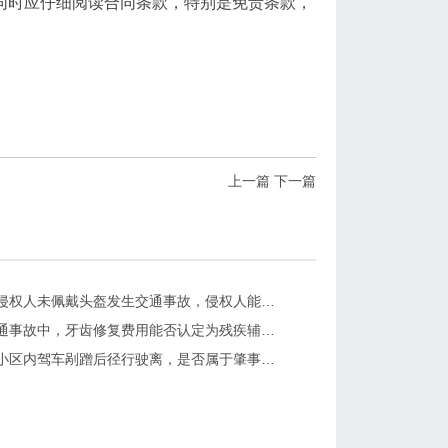
同时应仔细阅读合同条款，特别是免责条款，
上一篇
下一篇
沛县：被侵权人未佩戴头盔发生交通事故，侵权人能减轻赔偿吗？
沛县：交通事故中，牙齿修复费用能否认定为残疾辅助器具费用
沛县：在小区内驾车剐蹭后径行驶离，是否属于肇事逃逸？