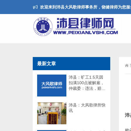
欢迎来到沛县大风歌律师事务所，饶健律师为您服
最新文章
沛县：旷工1.5天因
扣满100点被解雇，
仲裁委：违法，赔
17万！法院：不用
赔！
沛县：大风歌律所快
讯
沛
购