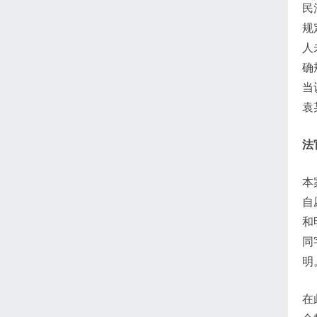
民
规
人
确
当
袁
法
本
自
和
同
明
在