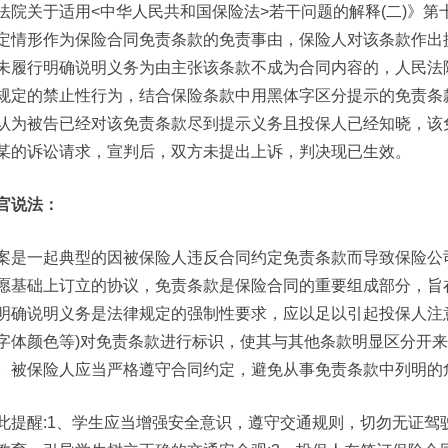
法院关于适用<中华人民共和国保险法>若干问题的解释(二)》第
定情形作为保险合同免责条款的免责事由，保险人对该条款作出
未履行明确说明义务为由主张该条款不成为合同内容的，人民法
规定的禁止性行为，结合保险条款中用黑体字区分提示的免责条
认为被告已经对该免责条款尽到提示义务且投保人已经知晓，该
某的诉讼请求，宣判后，双方未提出上诉，判决现已生效。
官说法：
案是一起典型的因被保险人违反合同约定免责条款而导致保险公
愿基础上订立的协议，免责条款是保险合同的重要组成部分，旨
明确说明义务是法律规定的强制性要求，应以足以引起投保人注
字体颜色等)对免责条款进行标识，使其与其他条款明显区分开
。被保险人应当严格遵守合同约定，避免从事免责条款中列明的
此提醒:1、学生应当增强安全意识，遵守交通规则，切勿无证驾