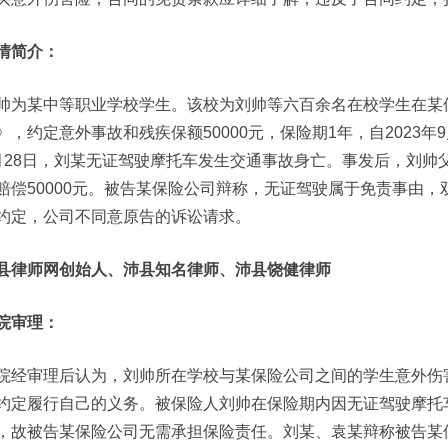
情简介：
帅为某中等职业学校学生。该校为刘帅等六百余名在校学生在某
》，约定意外事故和残疾保额50000元，保险期1年，自2023年9月
月28日，刘某无证驾驶摩托车发生交通事故身亡。事发后，刘帅
赔偿50000元。被告某保险公司辩称，无证驾驶属于免责事由
约定，公司不同意原告的诉讼请求。
县律师网创始人、沛县知名律师、沛县饶健律师
院审理：
院经审理后认为，刘帅所在学校与某保险公司之间的学生意外伤
约定履行自己的义务。被保险人刘帅在保险期内因无证驾驶摩托
，故被告某保险公司无需承担保险责任。刘某、袁某辩称被告某