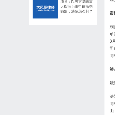
沛县：以男方隐瞒重
大疾病为由申请撤销
婚姻，法院怎么判？
案
刘
单
3
司
同
沛
法
法
同
由