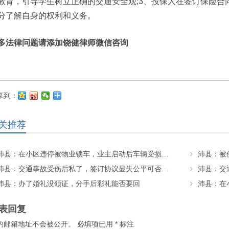
教育，引导学生树立正确的交通安全观;3、投保人在签订保险合
分了解自身的权利和义务。
多法律问题请添加饶健律师微信咨询
享到：
关推荐
沛县：在小区违停被物业锁车，业主启动后车辆受损，责任该如何划分？
沛县：交通事故受伤后私了，签订协议显失公平可否撤销？
沛县：办了婚礼没领证，分手后彩礼能否要回
表回复
的邮箱地址不会被公开。
必填项已用
*
标注