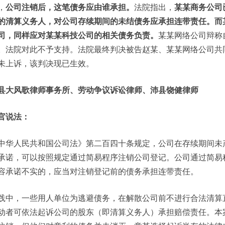
，
公司注销后，这笔债务应由谁承担。
法院指出，
某某商务公司
的清算义务人，对公司存续期间的未结债务应承担连带责任。而
司，同样应对某某科技公司的相关债务负责。
某某网络公司辩称
。法院对此不予支持。法院最终判决被告赵某、某某网络公司共同
未上诉，该判决现已生效。
县大风歌律师事务所、劳动争议诉讼律师、沛县饶健律师
官说法：
中华人民共和国公司法》第二百四十条规定，公司在存续期间未
承诺，可以按照规定通过简易程序注销公司登记。公司通过简易
容承诺不实的，应当对注销登记前的债务承担连带责任。
践中，一些用人单位为逃避债务，在解散公司前不进行合法清算
动者可依法起诉公司的股东（即清算义务人）承担赔偿责任。本