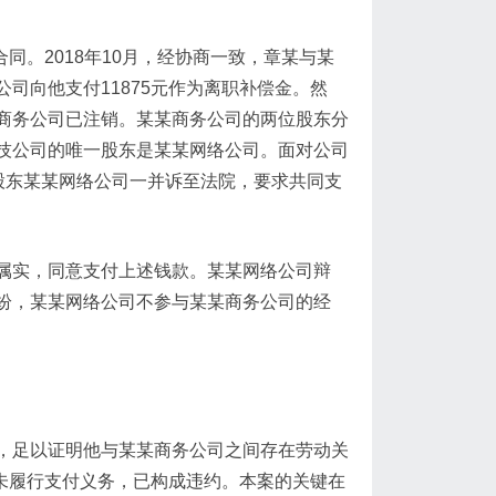
同。2018年10月，经协商一致，章某与某
司向他支付11875元作为离职补偿金。然
商务公司已注销。某某商务公司的两位股东分
技公司的唯一股东是某某网络公司。面对公司
股东某某网络公司一并诉至法院，要求共同支
属实，同意支付上述钱款。某某网络公司辩
纷，某某网络公司不参与某某商务公司的经
，足以证明他与某某商务公司之间存在劳动关
司未履行支付义务，已构成违约。本案的关键在