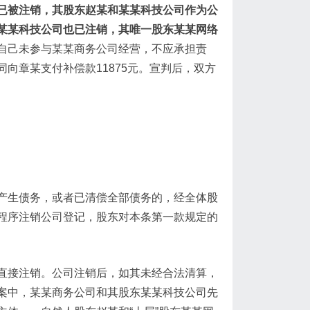
已被注销，其股东赵某和某某科技公司作为公
某某科技公司也已注销，其唯一股东某某网络
自己未参与某某商务公司经营，不应承担责
向章某支付补偿款11875元。宣判后，双方
产生债务，或者已清偿全部债务的，经全体股
程序注销公司登记，股东对本条第一款规定的
直接注销。公司注销后，如其未经合法清算，
案中，某某商务公司和其股东某某科技公司先