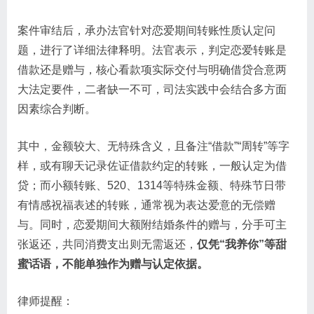
案件审结后，承办法官针对恋爱期间转账性质认定问
题，进行了详细法律释明。法官表示，判定恋爱转账是
借款还是赠与，核心看款项实际交付与明确借贷合意两
大法定要件，二者缺一不可，司法实践中会结合多方面
因素综合判断。
其中，金额较大、无特殊含义，且备注“借款”“周转”等字
样，或有聊天记录佐证借款约定的转账，一般认定为借
贷；而小额转账、520、1314等特殊金额、特殊节日带
有情感祝福表述的转账，通常视为表达爱意的无偿赠
与。同时，恋爱期间大额附结婚条件的赠与，分手可主
张返还，共同消费支出则无需返还，
仅凭“我养你”等甜
蜜话语，不能单独作为赠与认定依据。
律师提醒：