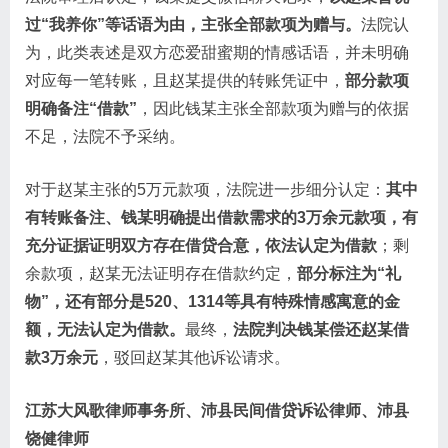
过“我养你”等话语为由，主张全部款项为赠与。
法院认
为，此类表述是双方恋爱甜蜜期的情感话语，并未明确
对应每一笔转账，且赵某提供的转账凭证中，
部分款项
明确备注“借款”
，因此钱某主张全部款项为赠与的依据
不足，法院不予采纳。
对于赵某主张的5万元款项，法院进一步细分认定：
其中
有转账备注、钱某明确提出借款需求的3万余元款项，有
充分证据证明双方存在借贷合意，依法认定为借款
；剩
余款项，赵某无法证明存在借款约定，
部分标注为“礼
物”，还有部分是520、1314等具有特殊情感寓意的金
额，无法认定为借款。
最终，
法院判决钱某偿还赵某借
款3万余元
，驳回赵某其他诉讼请求。
江苏大风歌律师事务所、沛县民间借贷诉讼律师、沛县
饶健律师