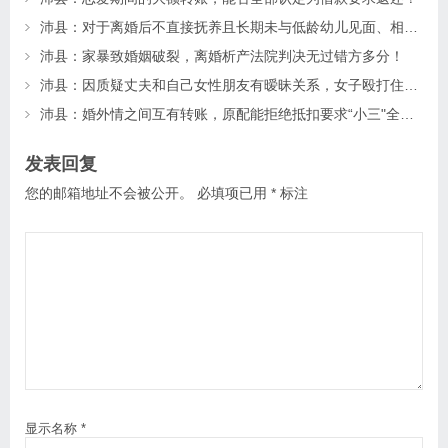
沛县：对于离婚后不直接抚养且长期未与低龄幼儿见面、相处的父母一方，该如何确定其探望权？
沛县：家暴致婚姻破裂，离婚析产法院判决无过错方多分！
沛县：因质疑丈夫和自己女性朋友有暧昧关系，女子殴打住院的朋友致其昏迷20多天后死亡，法院怎么判？
沛县：婚外情之间互有转账，原配能拒绝抵扣要求“小三"全额返还吗？
发表回复
您的邮箱地址不会被公开。
必填项已用
*
标注
显示名称
*