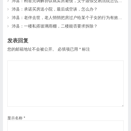
沛县：刚签完调解协议就卖房避债，父子虚假交易法院怎么判？
沛县：承诺买房送小院，最后成空谈，怎么办？
沛县：老伴去世，老人悄悄把房过户给某个子女的行为有效吗？
沛县：一楼私搭玻璃雨棚，二楼能否要求拆除？
发表回复
您的邮箱地址不会被公开。
必填项已用
*
标注
显示名称
*