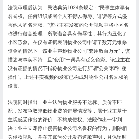
法院审理后认为，民法典第1024条规定：“民事主体享有
名誉权。任何组织或者个人不得以侮辱、诽谤等方式侵
害他人的名誉权。”该业主在发布的公开视频中将小区名
称进行谐音处理，所取谐音具有侮辱性，其行为丑化了
小区形象。在仅有证据表明物业公司申请了数万元维修
资金的情况下，该业主声称物业公司“套用数百万元”，该
描述与事实不符，且“套用”一词具有贬义色彩。该业主在
没有证据的情况下指称物业公司进行所谓“公关”和“神秘
操作”。上述不实视频的发布已构成对物业公司名誉权的
侵害。
法院同时指出，业主认为物业服务不达标、质价不匹
配，发布争取降低物业费的进展情况等，属于业主基于
主观感受作出的评价，不构成侵权。法院作出一审判
决：业主立即停止侵害物业公司名誉权的行为，删除相
关侵权视频，并在其账号公开发布道歉声明，且保留时