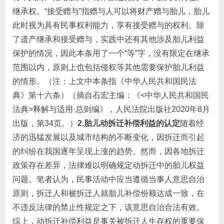
继承权。“接受赠与”指赠与人可以将财产赠与胎儿，胎儿
此时视为具有民事权利能力，享有接受赠与的权利。除
了遗产继承和接受赠与，实践中还有其他涉及胎儿利益
保护的情况，因此本条用了一个“等”字，没有限定在继承
范围以内，原则上也包括侵权等其他需要保护胎儿利益
的情形。（注：上文中本条指《中华人民共和国民法
典》第十六条）（摘自石宏主编：《<中华人民共和国民
法典>释解与适用·总则编》，人民法院出版社2020年8月
出版，第34页。）
2.胎儿动拆迁补偿利益的认定
随着经
济的迅猛发展以及城市结构的不断变化，因拆迁而引起
的纠纷在我国逐年呈现上涨的趋势。然而，因各地拆迁
政策存在差异，法律难以明确规定动拆迁中的胎儿权益
问题。笔者认为，民事活动中应当遵循当事人意思自治
原则，拆迁人和被拆迁人就胎儿补偿份额达成一致，在
不违反法律的禁止性规定之下，该意思自治合法有效。
综上，动拆迁补偿利益是事关被拆迁人生存权的重要保