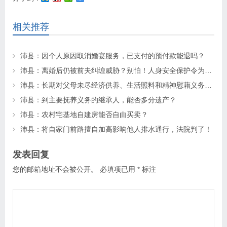
相关推荐
沛县：因个人原因取消婚宴服务，已支付的预付款能退吗？
沛县：离婚后仍被前夫纠缠威胁？别怕！人身安全保护令为你“撑腰”
沛县：长期对父母未尽经济供养、生活照料和精神慰藉义务的子女丧失继承权
沛县：到主要抚养义务的继承人，能否多分遗产？
沛县：农村宅基地自建房能否自由买卖？
沛县：将自家门前路擅自加高影响他人排水通行，法院判了！
发表回复
您的邮箱地址不会被公开。
必填项已用
*
标注