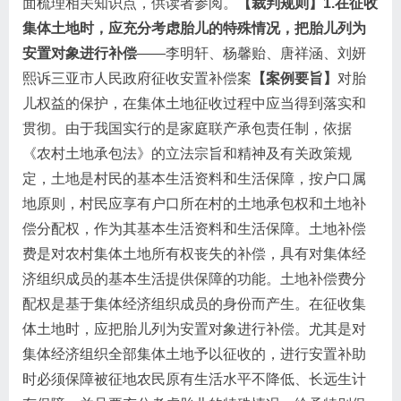
面梳理相关知识点，供读者参阅。
【裁判规则】1.在征收
集体土地时，应充分考虑胎儿的特殊情况，把胎儿列为
安置对象进行补偿
——李明轩、杨馨贻、唐祥涵、刘妍
熙诉三亚市人民政府征收安置补偿案
【案例要旨】
对胎
儿权益的保护，在集体土地征收过程中应当得到落实和
贯彻。由于我国实行的是家庭联产承包责任制，依据
《农村土地承包法》的立法宗旨和精神及有关政策规
定，土地是村民的基本生活资料和生活保障，按户口属
地原则，村民应享有户口所在村的土地承包权和土地补
偿分配权，作为其基本生活资料和生活保障。土地补偿
费是对农村集体土地所有权丧失的补偿，具有对集体经
济组织成员的基本生活提供保障的功能。土地补偿费分
配权是基于集体经济组织成员的身份而产生。在征收集
体土地时，应把胎儿列为安置对象进行补偿。尤其是对
集体经济组织全部集体土地予以征收的，进行安置补助
时必须保障被征地农民原有生活水平不降低、长远生计