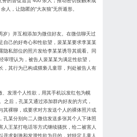
义务的督促追责 400 余人；推动密切接触未成
0 余人，让隐匿的“大灰狼”无所遁形。
7周岁）并互相添加为微信好友。在微信聊天过
足自己的好奇心和性欲望，裴某某要求李某某
露隐私部位的照片发给李某某诱导其观看。同
院经审理认为，被告人裴某某为满足性欲望，
长，其行为已构成猥亵儿童罪，判处被告人有
刺激、发泄个人性欲，用其手机以发红包为幌
群。之后，孔某又通过添加群内好友的方式，
与其裸聊，或要求对方发送个人的裸体照片或
，孔某分别向二人微信发送多张其个人下体照
害人王某打电话等方式继续骚扰，给二被害人
以寻求刺激和发泄性欲为目的，对特定儿童人