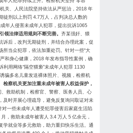
成年人犯罪持续上升。检察机关坚持“零容
关、人民法院坚持依法从严惩治，2018 年
期徒刑以上刑罚 4.7万人，占判决总人数的
的成年人侵害未成年人犯罪，提出抗诉1065
引领法律适用规则不断完善。
齐某强奸、猥
抗诉后，改判无期徒刑，并结合办理此案，促
场所当众犯罪，依法加重处罚。针对一些“大
和身心健康，2018 年发布指导性案例，确
利用网络“隔空猥亵”未成年人犯罪 1130
，诱骗多名儿童发送裸体照片、视频，检察机
。
检察机关更加注重未成年被害人权益保护，
询问、救助机制，检察官、警察、医务人员、心
，及时开展心理疏导，避免反复询问取证对未
所。针对一些未成年人遭受犯罪侵害后家庭生活陷
，救助未成年被害人 3.4 万人 5 亿余元，
复学就业等多元救助，助力重归快乐生活。通