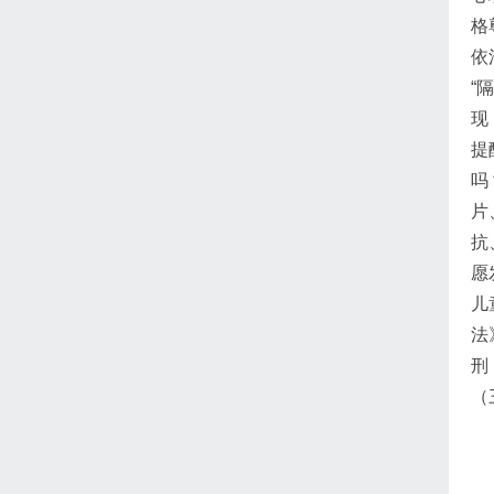
格
依
“
现
提
吗
片
抗
愿
儿
法
刑
（
【