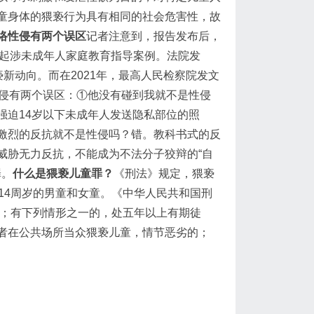
童身体的猥亵行为具有相同的社会危害性，故
络性侵有两个误区
记者注意到，报告发布后，
多起涉未成年人家庭教育指导案例。法院发
新动向。而在2021年，最高人民检察院发文
性侵有两个误区：①他没有碰到我就不是性侵
强迫14岁以下未成年人发送隐私部位的照
激烈的反抗就不是性侵吗？错。教科书式的反
威胁无力反抗，不能成为不法分子狡辩的“自
罪。
什么是猥亵儿童罪？
《刑法》规定，猥亵
14周岁的男童和女童。《中华人民共和国刑
刑；有下列情形之一的，处五年以上有期徒
者在公共场所当众猥亵儿童，情节恶劣的；