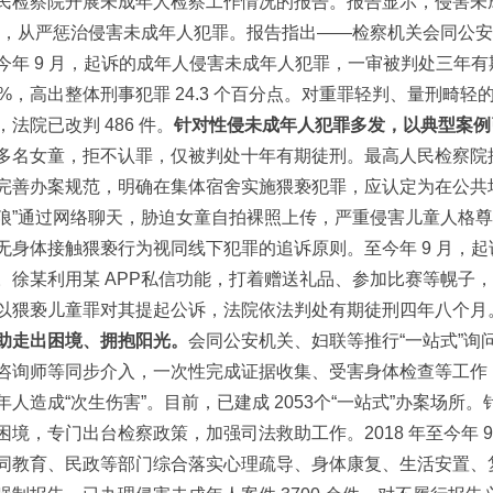
民检察院开展未成年人检察工作情况的报告。报告显示，侵害未
”，从严惩治侵害未成年人犯罪。报告指出——检察机关会同公安机
今年 9 月，起诉的成年人侵害未成年人犯罪，一审被判处三年有
2%，高出整体刑事犯罪 24.3 个百分点。对重罪轻判、量刑畸轻
，法院已改判 486 件。
针对性侵未成年人犯罪多发，以典型案例
多名女童，拒不认罪，仅被判处十年有期徒刑。最高人民检察院
完善办案规范，明确在集体宿舍实施猥亵犯罪，应认定为在公共
狼”通过网络聊天，胁迫女童自拍裸照上传，严重侵害儿童人格尊严
无身体接触猥亵行为视同线下犯罪的追诉原则。至今年 9 月，起诉
。徐某利用某 APP私信功能，打着赠送礼品、参加比赛等幌子
以猥亵儿童罪对其提起公诉，法院依法判处有期徒刑四年八个月
助走出困境、拥抱阳光。
会同公安机关、妇联等推行“一站式”
咨询师等同步介入，一次性完成证据收集、受害身体检查等工作
年人造成“次生伤害”。目前，已建成 2053个“一站式”办案场
困境，专门出台检察政策，加强司法救助工作。2018 年至今年 9 月
同教育、民政等部门综合落实心理疏导、身体康复、生活安置、