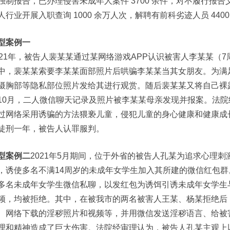
强制报告，已办理侵害未成年人案件 3700 余件，对不履行报告
人行业开展入职查询 1000 余万人次，解聘有前科劣迹人员 440
型案例一
021年，被告人裴某某通过某网络游戏APP认识被害人李某某（
中，裴某某索要李某某面部照片后哄骗李某某当其女朋友。为满
摄胸部等隐私部位照片发给其进行观赏。随后裴某某又将自己裸
10月，二人微信聊天记录及照片被李某某母亲发现并报案。法
过网络采用诱骗的方法猥亵儿童，侵犯儿童的身心健康和健康成
徒刑一年，被告人认罪服判。
型案例二
2021年5月期间，位于外省的被告人孔某为追求心理
，诱使多名不满14周岁的未成年女学生加入其所建的微信红包
多名未成年女学生微信私聊，以发红包为诱饵引诱未成年女学生
频，均被拒绝。其中，在被我市的两名被害人王某、杨某拒绝后
、网络下载的淫秽照片和视频等，并用微信发送淫秽语言、给被
理和精神造成了巨大伤害。法院经审理认为，被告人孔某主观上