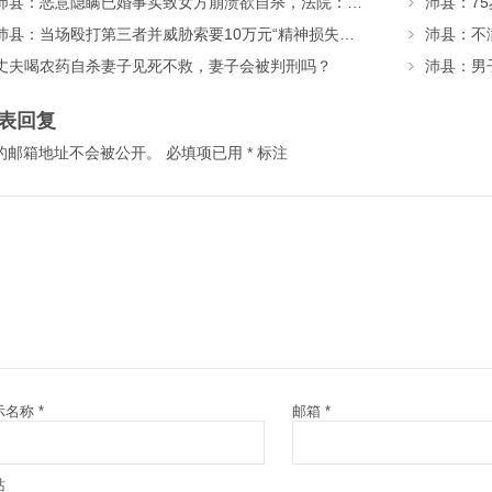
沛县：恶意隐瞒已婚事实致女方崩溃欲自杀，法院：道歉+赔偿！
沛县：7
沛县：当场殴打第三者并威胁索要10万元“精神损失费”，法院怎么判?
丈夫喝农药自杀妻子见死不救，妻子会被判刑吗？
表回复
的邮箱地址不会被公开。
必填项已用
*
标注
示名称
*
邮箱
*
站