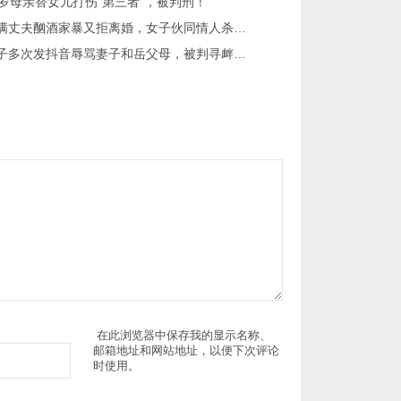
5岁母亲替女儿打伤“第三者”，被判刑！
沛县：不满丈夫酗酒家暴又拒离婚，女子伙同情人杀人抛尸，法院如何判决？
沛县：男子多次发抖音辱骂妻子和岳父母，被判寻衅滋事罪，获实刑八个月！
在此浏览器中保存我的显示名称、
邮箱地址和网站地址，以便下次评论
时使用。