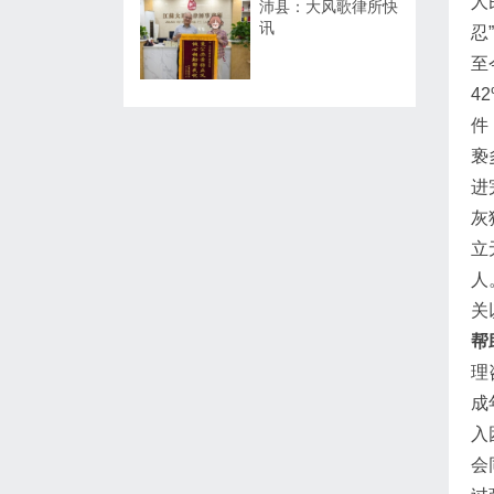
人
沛县：大风歌律所快
讯
忍
至
4
件
亵
进
灰
立
人
关
帮
理
成
入
会