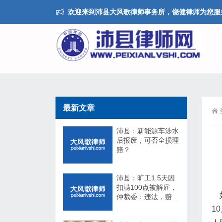
欢迎来到沛县大风歌律师事务所，饶健律师为您服
最新文章
沛县：新能源车涉水
后报废，可否全损理
赔？
沛县：旷工1.5天因
扣满100点被解雇，
如
仲裁委：违法，赔
17万！法院：不用
1
赔！