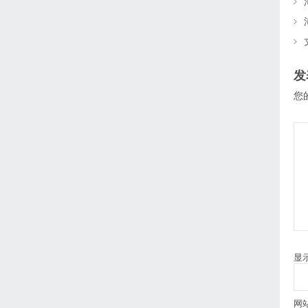
发
您
显
网