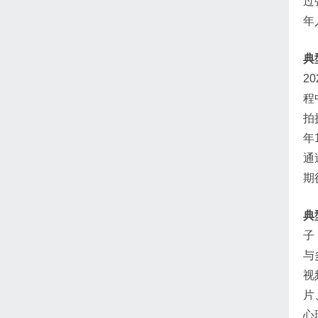
过
年
典
2
程
拍
年
通
期
典
子
与
视
片
心