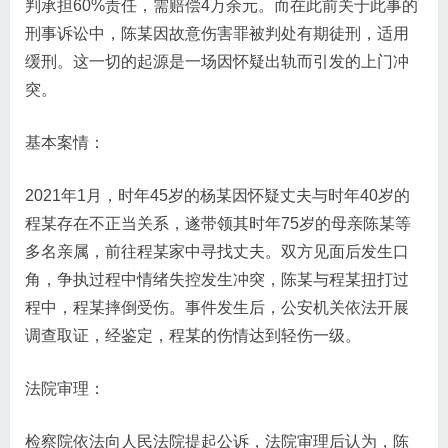
判承担60%责任，需赔偿4万余元。而在此前关于此事的
刑事诉讼中，陈某因故意伤害罪被判处有期徒刑，适用
缓刑。这一切的起源是一场因怀疑出轨而引发的上门冲
突。
基本案情：
2021年1月，时年45岁的杨某因怀疑丈夫与时年40岁的
程某存在不正当关系，遂带领其时年75岁的母亲陈某等
多名亲属，前往程某家中寻找丈夫。双方见面后发生口
角，争执过程中情绪失控发生冲突，陈某与程某扭打过
程中，程某摔倒受伤。事件发生后，公安机关依法开展
调查取证，经鉴定，程某的伤情达到轻伤一级。
法院审理：
检察院依法向人民法院提起公诉，法院审理后认为，陈