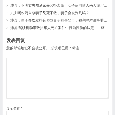
沛县：不满丈夫酗酒家暴又拒离婚，女子伙同情人杀人抛尸，法院如何判决？
丈夫喝农药自杀妻子见死不救，妻子会被判刑吗？
沛县：男子多次发抖音辱骂妻子和岳父母，被判寻衅滋事罪，获实刑八个月！
沛县 驾驶机动车致扒车人死亡案件中行为性质的认定——骆某故意伤害案
发表回复
您的邮箱地址不会被公开。
必填项已用
*
标注
显示名称
*