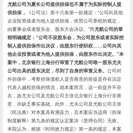
尤航公司为夏长公司提供担保也不属于为实际控制人提
供担保，
《公司法》第十六条第一款规定：“公司向其他
企业投资或者为他人提供担保，依照公司章程的规定，
由董事会或者股东会、股东大会决议。”而
尤航公司的章
程明确规定：“公司不设股东会，为公司股东或者实际控
制人提供担保作出决议，由股东行使职权……公司向其
他企业投资或者为他人提供担保，由股东作出决定。”本
案中，北京银行上海分行审查了尤航公司唯一股东尤夫
公司出具的股东决定，尽到了自身的审查义务。
公司对
外担保中，考察担保债权人是否善意的前提是存在法定
代表人越权担保的情况，就本案而言，这一前提并不存
在，故尤夫公司及尤航公司主张北京银行上海分行非善
意，亦缺乏事实基础。此外，尤夫公司及尤航公司主张
《民法典》对本案具有溯及力，且本案应当适用《担保
制度解释》第九条的规定认定案涉《质押合同》无效。
本院认为，根据《时间效力规定》第一条的规定，本案