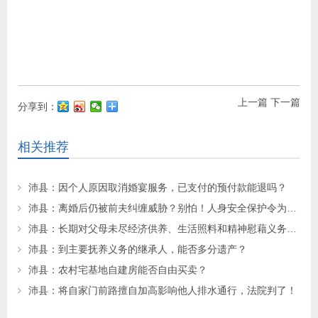
上一篇
下一篇
分享到：
相关推荐
沛县：因个人原因取消婚宴服务，已支付的预付款能退吗？
沛县：离婚后仍被前夫纠缠威胁？别怕！人身安全保护令为你“撑腰”
沛县：长期对父母未尽经济供养、生活照料和精神慰藉义务的子女丧失继承权
沛县：到主要抚养义务的继承人，能否多分遗产？
沛县：农村宅基地自建房能否自由买卖？
沛县：将自家门前路擅自加高影响他人排水通行，法院判了！