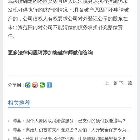
裁决所确定的还款义务且经人民法院穷尽执行措施仍未
发现可供执行的财产的情况下,具备破产原因而不申请破
产的，公司债权人有权要求公司对外登记公示的股东在
未出资范围内对公司不能清偿的债务承担补充赔偿责
任。
更多法律问题请添加饶健律师微信咨询
上一篇
下一篇
分享到：
相关推荐
沛县：因个人原因取消婚宴服务，已支付的预付款能退吗？
沛县：离婚后仍被前夫纠缠威胁？别怕！人身安全保护令为你“撑腰”
沛县：长期对父母未尽经济供养、生活照料和精神慰藉义务的子女丧失继承权