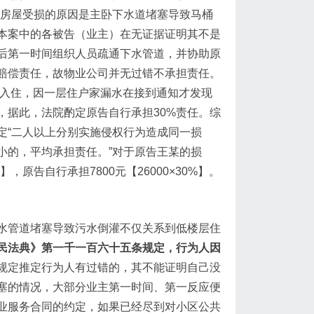
告房屋受损的原因是主卧下水道堵塞导致马桶
本案中的各被告（业主）在无证据证明其不是
后第一时间组织人员疏通下水管道，并协助原
赔偿责任，故物业公司并无过错不承担责任。
未入住，因一层住户家漏水在接到通知才发现
，据此，法院酌定原告自行承担30%责任。综
定“二人以上分别实施侵权行为造成同一损
小的，平均承担责任。”对于原告王某的损
】，原告自行承担7800元【26000×30%】。
水管道堵塞导致污水倒灌不仅关系到低楼层住
民法典》第一千一百六十五条规定，行为人因
规定推定行为人有过错的，其不能证明自己没
塞的情况，大部分业主第一时间、第一反应便
业服务合同的约定，如果已经尽到对小区公共