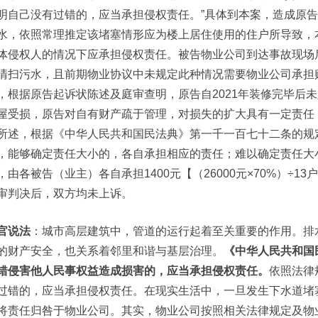
明自己没有过错的，应当承担侵权责任。”具体到本案，造成原
水，依照常理推定该堵塞情形应为楼上居住使用的住户所导致，
体侵权人的情况下应承担侵权责任。被告物业公司到达事故现场
清扫污水，且前期物业协议中未规定此种情况需要物业公司承担
，根据原告起诉状陈述及庭审查明，原告自2021年装修完毕后
屋受损，原告对自有财产疏于管理，对损失的扩大具有一定责任
所述，根据《中华人民共和国民法典》第一千一百七十二条的规
，能够确定责任大小的，各自承担相应的责任；难以确定责任大
，由各被告（业主）各自承担1400元【（26000元×70%）÷13户
审判决后，双方均未上诉。
官说法
：城市高层建筑中，管道的运行起着至关重要的作用。排
的财产安全，也关系着邻里和谐与基层治理。
《中华人民共和国
错侵害他人民事权益造成损害的，应当承担侵权责任。
依照法律
过错的，应当承担侵权责任。在现实生活中，一旦发生下水道堵
将责任归咎于物业公司。其实，物业公司按照相关法律规定及物