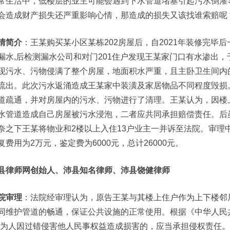
常生活中，低楼层的业主可能会遇到下水管道堵塞引起污水倒灌
会造成财产损失还严重影响心情，那造成的损失又该找谁索赔呢
情简介
：王某购买某小区某栋202房屋后，自2021年装修完毕后
漏水,后检测漏水公司和对门201住户发现王某家门口有水渗出
现污水、污物侵满了整个房屋，地面积水严重，且主卧卫生间内
流出。此次污水返涌造成王某家中装潢及家居物品不同程度毁损
道疏通，并对房屋内的污水、污物进行了清理。王某认为，因楼
水管道造成自己房屋被污水浸泡，二者应共同承担赔偿责任。后
奈之下王某将物业和2楼以上入住13户业主一并诉至法院。审理
复费用为2万元，鉴定费为6000元，总计26000元。
县律师网创始人、沛县知名律师、沛县饶健律师
院审理
：法院经审理认为，原告王某与其楼上住户作为上下楼邻
同维护管道的畅通，保证公共设施的正常使用。根据《中华人民
行为人因过错侵害他人民事权益造成损害的，应当承担侵权责任