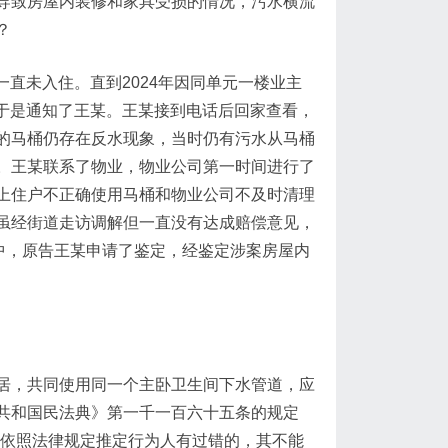
导致房屋内装修和家具受损的情况，污水横流
？
一直未入住。直到2024年因同单元一楼业主
，于是通知了王某。王某接到电话后回家查看，
的马桶仍存在反水现象，当时仍有污水从马桶
。王某联系了物业，物业公司第一时间进行了
上住户不正确使用马桶和物业公司不及时清理
虽经街道走访调解但一直没有达成赔偿意见，
中，原告王某申请了鉴定，经鉴定涉案房屋内
居，共同使用同一个主卧卫生间下水管道，应
共和国民法典》第一千一百六十五条的规定
。依照法律规定推定行为人有过错的，其不能