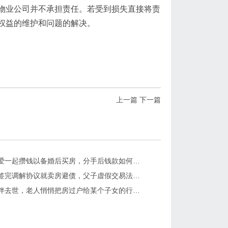
物业公司并不承担责任。若受到损失直接将责
权益的维护和问题的解决。
上一篇
下一篇
沛县：恋爱一起攒钱以备婚后买房，分手后钱款如何分割？
沛县：刚签完调解协议就卖房避债，父子虚假交易法院怎么判？
沛县：老伴去世，老人悄悄把房过户给某个子女的行为有效吗？