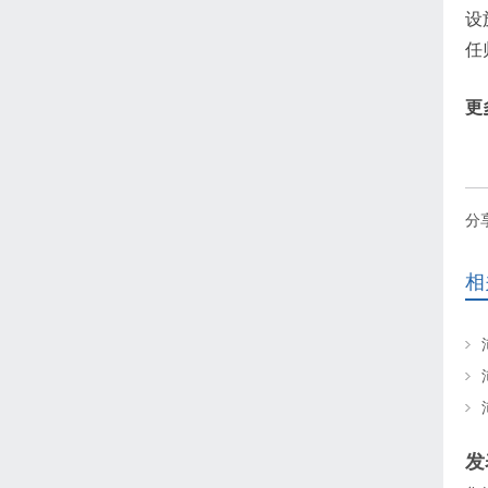
设
任
更
分
相
发