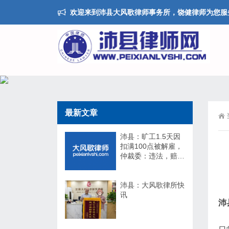
欢迎来到沛县大风歌律师事务所，饶健律师为您服
最新文章
沛县：旷工1.5天因
扣满100点被解雇，
仲裁委：违法，赔
17万！法院：不用
赔！
沛县：大风歌律所快
讯
沛