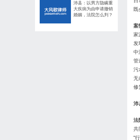
日
沛县：以男方隐瞒重
大疾病为由申请撤销
既
婚姻，法院怎么判？
案
家
发
中
管
污
无
修
沛
法
共
“