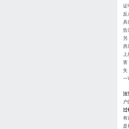
证
反
具
告
另
房
上
害
失
一
法
户
过
有
是