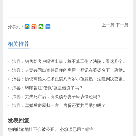
上一篇
下一篇
分享到：
相关推荐
沛县：销售陪客户喝酒出事，算不算工伤？法院：看这几个关键细节！
沛县：夫妻共同出资并居住的房屋，登记在婆婆名下，离婚时如何处理？
沛县：协议离婚未征求已满八周岁小孩意愿，法院判决变更抚养权
沛县：转账备注“借款”就是借贷了吗？
沛县：丈夫死亡后，所欠债务妻子应该偿还吗？
沛县：离婚后房屋归一方，房贷还要共同承担吗？
发表回复
您的邮箱地址不会被公开。
必填项已用
*
标注