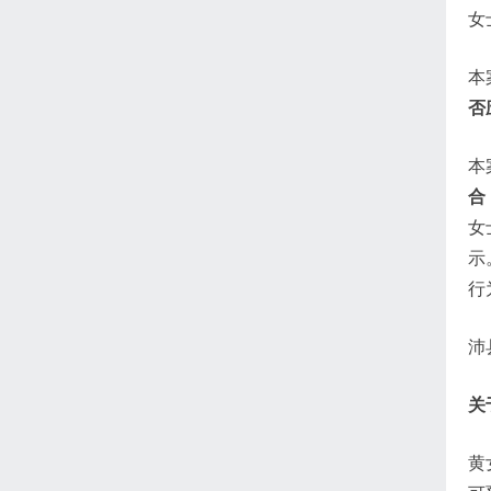
女
本
否
本
合
女
示
行
沛
关
黄