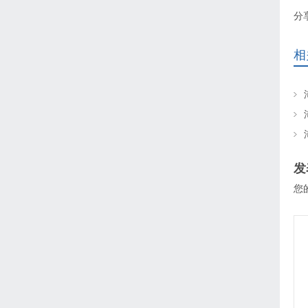
分
相
发
您