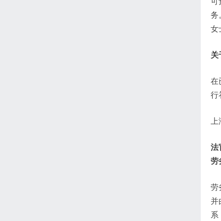
可
务
女
关
在
行
上
法
劳
劳
并
系