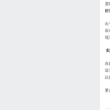
需
好
出
应
现
实
在
谅
以
更