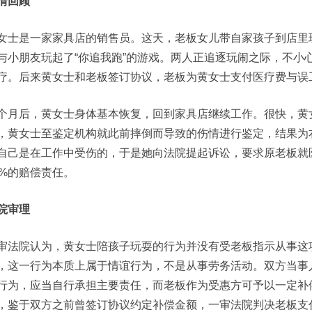
情回顾
女士是一家家具店的销售员。这天，老板女儿带自家孩子到店里
与小朋友玩起了“你追我跑”的游戏。两人正追逐玩闹之际，不小
疗。后来黄女士和老板签订协议，老板为黄女士支付医疗费与误
个月后，黄女士身体基本恢复，回到家具店继续工作。很快，黄
，黄女士至鉴定机构就此前摔倒而导致的伤情进行鉴定，结果为
自己是在工作中受伤的，于是她向法院提起诉讼，要求原老板就
0%的赔偿责任。
院审理
审法院认为，黄女士陪孩子玩耍的行为并没有受老板指示从事这
，这一行为本质上属于情谊行为，不是从事劳务活动。双方当事
行为，应当自行承担主要责任，而老板作为受惠方可予以一定补
，鉴于双方之前曾签订协议约定补偿金额，一审法院判决老板支