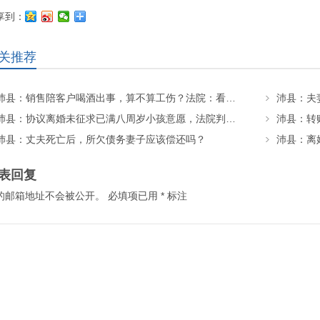
享到：
关推荐
沛县：销售陪客户喝酒出事，算不算工伤？法院：看这几个关键细节！
沛县：协议离婚未征求已满八周岁小孩意愿，法院判决变更抚养权
沛县：转
沛县：丈夫死亡后，所欠债务妻子应该偿还吗？
沛县：离
表回复
的邮箱地址不会被公开。
必填项已用
*
标注