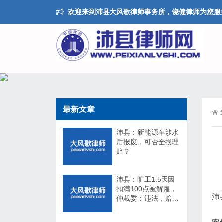
欢迎来到沛县大风歌律师事务所，饶健律师为您服
最新文章
沛县：新能源车涉水
后报废，可否全损理
赔？
沛县：旷工1.5天因
扣满100点被解雇，
沛
仲裁委：违法，赔
17万！法院：不用
赔！