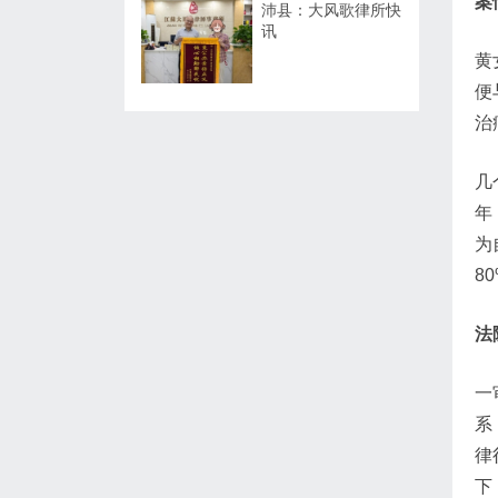
案
沛县：大风歌律所快
讯
黄
便
治
几
年
为
8
法
一
系
律
下