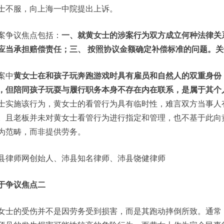
士不服，向上海一中院提出上诉。
案争议焦点包括：
一、就黄女士的涉案行为双方成立何种法律关
应当承担赔偿责任；
三、 按照协议金额确定补偿标准的问题。
关
案中
黄女士在和孩子玩奔跑游戏时具有雇员和自然人的双重身份
，但陪同孩子玩耍与履行职务本身不存在内在联系，是属于其个
士实施该行为，黄女士的看管行为具有临时性，难言双方当事人
。且老板并未对黄女士看管行为进行指定和管理，也不基于此向
为范畴，而非提供劳务。
县律师网创始人、沛县知名律师、沛县饶健律师
于争议焦点二
女士的受伤并不是因劳务受到损害，而是其跑动摔倒所致。通常