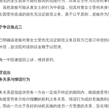
预见的发生损害可能性较高的危险行为，而黄女士作为完全民事
。虽然老板可能从黄女士的行为中获益，但其对黄女士受伤本身
士因受伤造成的损失无法定赔偿义务。基于公平原则，老板作为
于争议焦点三
已明确该老板对黄女士受伤无法定赔偿义务且双方已签订补偿协
补偿，故法院对该协议金额予以照准。
海一中院遂驳回上诉，维持原判。
官说法
务关系与情谊行为
务关系是指提供劳务一方在一定或不特定的期间内，根据接受劳
由接受劳务方给付报酬的权利义务关系。情谊行为或好意施惠则
，而由一方出于良好的动机实施的使另一方受惠的关系，旨在增