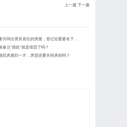
上一篇
下一篇
沛县：夫妻共同出资并居住的房屋，登记在婆婆名下，离婚时如何处理？
账备注“借款”就是借贷了吗？
婚后房屋归一方，房贷还要共同承担吗？