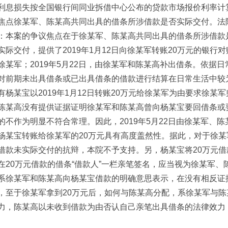
利息损失按全国银行间同业拆借中心公布的贷款市场报价利率计
焦点徐某军、陈某高共同出具的借条所涉借款是否实际交付。法
：本案的争议焦点在于徐某军、陈某高共同出具的借条所涉借款
实际交付，提供了2019年1月12日向徐某军转账20万元的银行对
徐某军；2019年5月22日，由徐某军和陈某高补出借条。依据
对前期未出具借条或已出具借条的借款进行结算在日常生活中较
有杨某宝以2019年1月12日转账20万元给徐某军为由要求徐某
陈某高没有提供证据证明徐某军和陈某高曾向杨某宝要回借条或
的不作为明显不符合常理。因此，2019年5月22日由徐某军、陈
杨某宝转账给徐某军的20万元具有高度盖然性。据此，对于徐
借款未实际交付的抗辩，本院不予支持。另，杨某宝将20万元
在20万元借款的借条“借款人”一栏亲笔签名，应当视为徐某军
系徐某军和陈某高向杨某宝借款的明确意思表示，在没有相反证
，至于徐某军拿到20万元后，如何与陈某高分配，系徐某军与
力，陈某高以未收到借款为由否认自己亲笔出具借条的法律效力