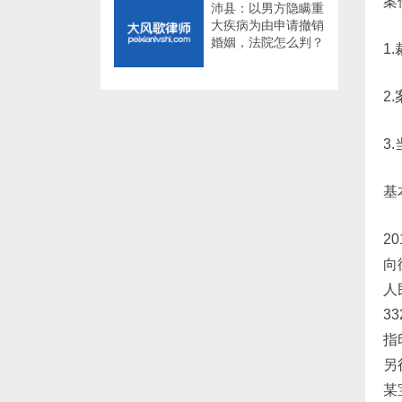
案
沛县：以男方隐瞒重
大疾病为由申请撤销
婚姻，法院怎么判？
1
2
3
基
2
向
人
3
指
另
某