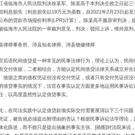
江省临海市人民法院判决徐某军、陈某高于本判决生效之日起三
偿利息损失［利息损失以19万元为基数，自2021年2月23日
公布的贷款市场报价利率(LPR)计算］。陈某高不服原审判决
省临海市人民法院的一审裁判意见，判决：驳回上诉，维持原判
县律师事务所、沛县知名律师、沛县饶健律师
官后语民间借贷是一种常见的民事法律行为，理论上认为，民间
有交付依据，二者相结合，方能认定民间借贷法律关系成立并生
、借据之类的债权凭证但没有交付凭证，或者只有交付凭证但没
明借贷事实的情况下，法官在事实认定方面更多地运用民事诉讼
任，以高度盖然性认定借贷事实。
此，在司法实践中认定借贷款项实际交付需要厘清以下三个问题：
凭证，被告就必须提出附理由的否认？根据民事诉讼法学理论，
体化陈述，而不能只是提出抽象的事实主张。[插图]对法院来说