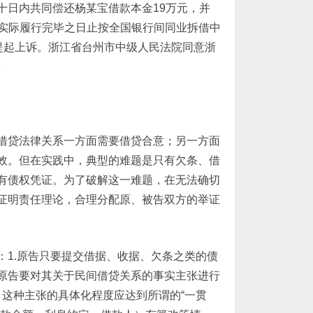
十日内共同偿还杨某宝借款本金19万元，并
起至实际履行完毕之日止按全国银行间同业拆借中
，提起上诉。浙江省台州市中级人民法院同意浙
。
借贷法律关系一方面需要借贷合意；另一方面
效。但在实践中，典型的难题是只有欠条、借
有债权凭证。为了破解这一难题，在无法确切
证明责任理论，合理分配原、被告双方的举证
1.原告只要提交借据、收据、欠条之类的债
原告要对其关于民间借贷关系的事实主张进行
，这种主张的具体化程度应达到所谓的“一贯