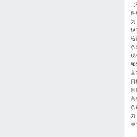
（
件
为
经
给
条
现
和
高
日
涉
高
条
力
束