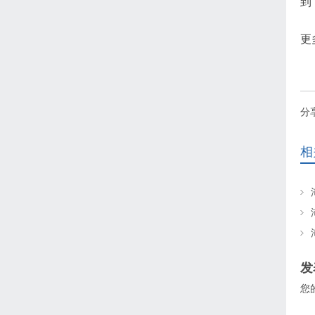
到
更
分
相
发
您