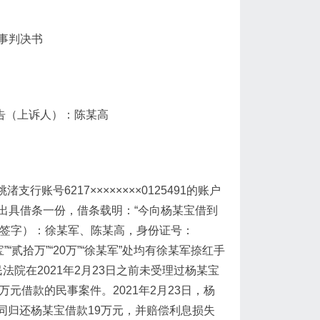
民事判决书
告（上诉人）​：陈某高
账号6217××××××××0125491的账户
宝出具借条一份，借条载明：​“今向杨某宝借到
（签字）​：徐某军、陈某高，身份证号：
宝”​“贰拾万”​“20万”​“徐某军”处均有徐某军捺红手
院在2021年2月23日之前未受理过杨某宝
万元借款的民事案件。2021年2月23日，杨
同归还杨某宝借款19万元，并赔偿利息损失