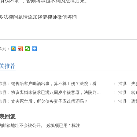
“真伪不明”​，否则将承担不利的法律后果。
多法律问题请添加饶健律师微信咨询
享到：
关推荐
沛县：销售陪客户喝酒出事，算不算工伤？法院：看这几个关键细节！
沛县：协议离婚未征求已满八周岁小孩意愿，法院判决变更抚养权
沛县：转
沛县：丈夫死亡后，所欠债务妻子应该偿还吗？
沛县：离
表回复
的邮箱地址不会被公开。
必填项已用
*
标注