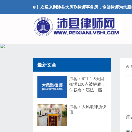
欢迎来到沛县大风歌律师事务所，饶健律师为您服
最新文章
沛县：旷工1.5天因
扣满100点被解雇，
仲裁委：违法，赔
17万！法院：不用
赔！
沛县：大风歌律所快
讯
沛