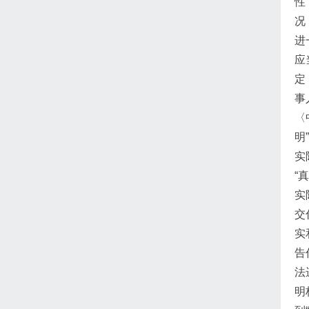
性
况
进
应
定
事
〈
明
实
“
实
交
实
告
法
明