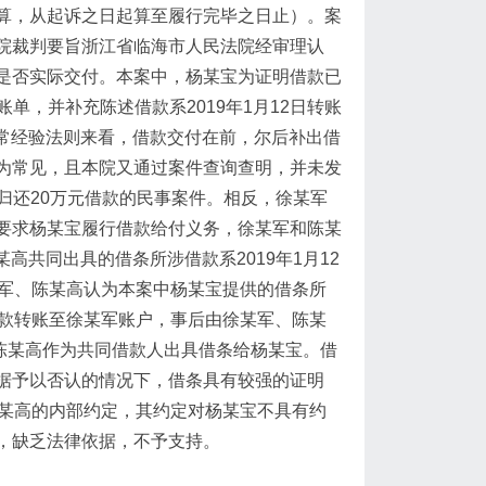
算，从起诉之日起算至履行完毕之日止）​。案
院裁判要旨浙江省临海市人民法院经审理认
是否实际交付。本案中，杨某宝为证明借款已
账单，并补充陈述借款系2019年1月12日转账
日常经验法则来看，借款交付在前，尔后补出借
为常见，且本院又通过案件查询查明，并未发
军归还20万元借款的民事案件。相反，徐某军
要求杨某宝履行借款给付义务，徐某军和陈某
某高共同出具的借条所涉借款系2019年1月12
某军、陈某高认为本案中杨某宝提供的借条所
借款转账至徐某军账户，事后由徐某军、陈某
、陈某高作为共同借款人出具借条给杨某宝。借
据予以否认的情况下，借条具有较强的证明
陈某高的内部约定，其约定对杨某宝不具有约
，缺乏法律依据，不予支持。