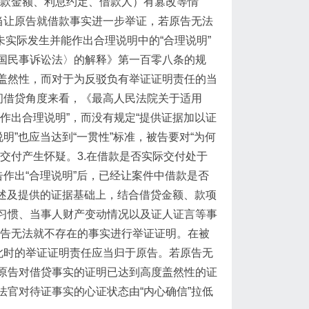
借款金额、利息约定、借款人）有篡改等情
当让原告就借款事实进一步举证，若原告无法
未实际发生并能作出合理说明中的“合理说明”
国民事诉讼法〉的解释》第一百零八条的规
盖然性，而对于为反驳负有举证证明责任的当
间借贷角度来看，​《最高人民法院关于适用
出合理说明”​，而没有规定“提供证据加以证
明”也应当达到“一贯性”标准，被告要对“为何
交付产生怀疑。3.在借款是否实际交付处于
告作出“合理说明”后，已经让案件中借款是否
陈述及提供的证据基础上，结合借贷金额、款项
习惯、当事人财产变动情况以及证人证言等事
被告无法就不存在的事实进行举证证明。在被
此时的举证证明责任应当归于原告。若原告无
原告对借贷事实的证明已达到高度盖然性的证
官对待证事实的心证状态由“内心确信”拉低