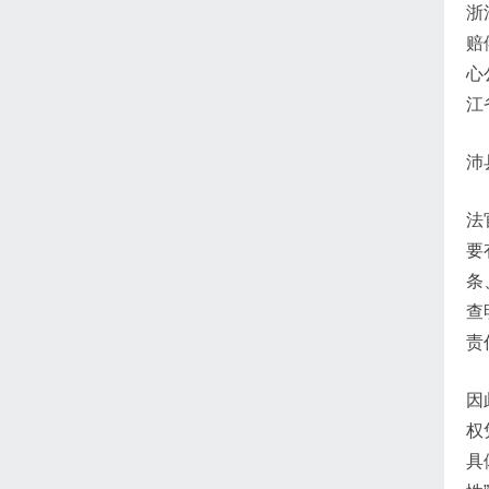
浙
赔
心
江
沛
法
要
条
查
责
因
权
具