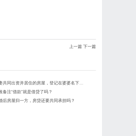
上一篇
下一篇
沛县：夫妻共同出资并居住的房屋，登记在婆婆名下，离婚时如何处理？
账备注“借款”就是借贷了吗？
婚后房屋归一方，房贷还要共同承担吗？