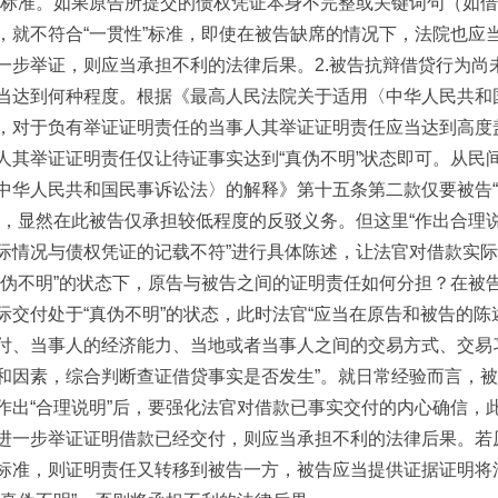
”标准。如果原告所提交的债权凭证本身不完整或关键词句（如
，就不符合“一贯性”标准，即使在被告缺席的情况下，法院也应
一步举证，则应当承担不利的法律后果。2.被告抗辩借贷行为尚
当达到何种程度。根据《最高人民法院关于适用〈中华人民共和
，对于负有举证证明责任的当事人其举证证明责任应当达到高度
人其举证证明责任仅让待证事实达到“真伪不明”状态即可。从民
中华人民共和国民事诉讼法〉的解释》第十五条第二款仅要被告“作
”​，显然在此被告仅承担较低程度的反驳义务。但这里“作出合理说
际情况与债权凭证的记载不符”进行具体陈述，让法官对借款实际
真伪不明”的状态下，原告与被告之间的证明责任如何分担？在被
际交付处于“真伪不明”的状态，此时法官“应当在原告和被告的
付、当事人的经济能力、当地或者当事人之间的交易方式、交易
和因素，综合判断查证借贷事实是否发生”​。就日常经验而言，
作出“合理说明”后，要强化法官对借款已事实交付的内心确信，
进一步举证证明借款已经交付，则应当承担不利的法律后果。若
标准，则证明责任又转移到被告一方，被告应当提供证据证明将法