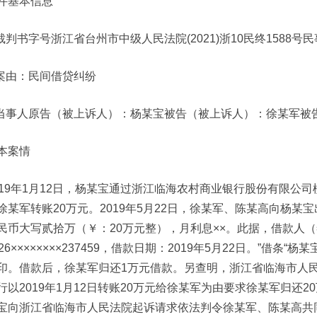
件基本信息
.裁判书字号浙江省台州市中级人民法院(2021)浙10民终1588号
.案由：民间借贷纠纷
.当事人原告（被上诉人）​：杨某宝被告（被上诉人）​：徐某军被
本案情
019年1月12日，杨某宝通过浙江临海农村商业银行股份有限公司桃渚支行
徐某军转账20万元。2019年5月22日，徐某军、陈某高向杨某
民币大写贰拾万（￥：20万元整）​，月利息××。此据，借款人
326××××××××237459，借款日期：2019年5月22日。​”借条“杨某
印。借款后，徐某军归还1万元借款。另查明，浙江省临海市人民法
行以2019年1月12日转账20万元给徐某军为由要求徐某军归还20
宝向浙江省临海市人民法院起诉请求依法判令徐某军、陈某高共