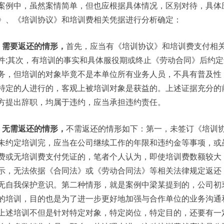
案例中，虽然案情简单，但也应根据具体情况，区别对待，具体
》、《培训协议》和培训费相关凭据进行分析确定：
、需要返还的情形，
首先，应当有《培训协议》和培训费支付相
件;其次，有培训的事实和具体服役期或终止《劳动合同》后约
务，但培训的对象毕竟不是本单位所有业务人员，不具有普及性
特定的人进行的，客观上被培训对象是获益的。上述证据充分的
方提出辞职，均属于违约，应当承担违约责任。
、无需返还的情形，
不需返还的情形如下：第一，未签订《培训
未约定培训完，应当在公司继续工作的年限和违约金等事项，或
费或无培训费支付凭证的，笔者个人认为，即使培训费数额较大
示，无法依据《合同法》或《劳动合同法》等相关法律规定返还
无自我保护意识。第二种情形，就是案例中梁某提到的，公司初
的培训，目的也是为了进一步更好地加强与合作单位的业务沟通
上述培训不但是针对特定对象，特定岗位，特定目的，还要有一