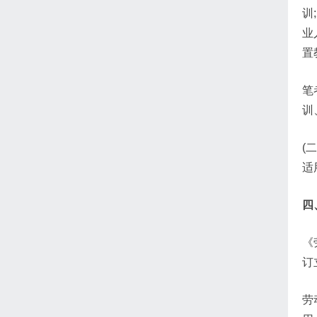
训
业
置
笔
训
(
适
四
《
订
劳