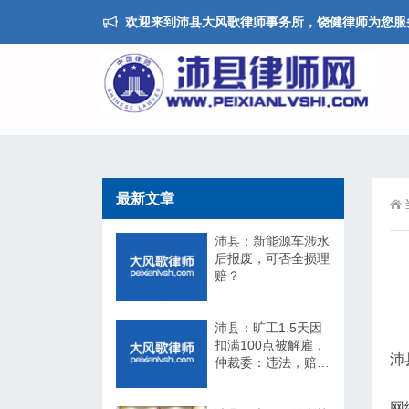
欢迎来到沛县大风歌律师事务所，饶健律师为您服
最新文章
沛县：新能源车涉水
后报废，可否全损理
赔？
沛县：旷工1.5天因
扣满100点被解雇，
沛
仲裁委：违法，赔
17万！法院：不用
赔！
网