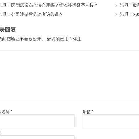
沛县：因闭店调岗合法合理吗？经济补偿是否支持？
沛县：骑
沛县：公司注销后劳动者该告谁？
表回复
的邮箱地址不会被公开。
必填项已用
*
标注
示名称
*
邮箱
*
站