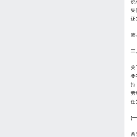
说
集
还
沛
三
关
要
持
劳
任
(
首