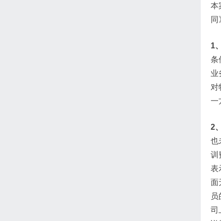
本
同
1
条
业
对
一
2
也
训
表
面
员
司