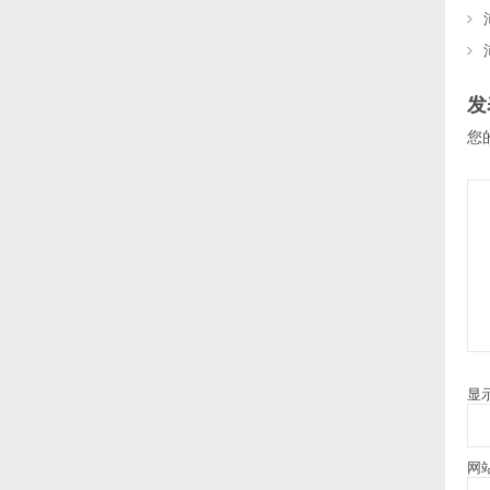
发
您
显
网