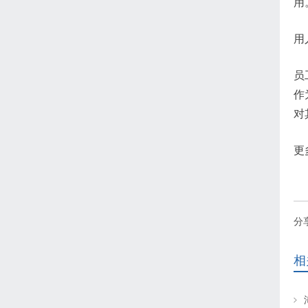
用
用
员
作
对
更
分
相