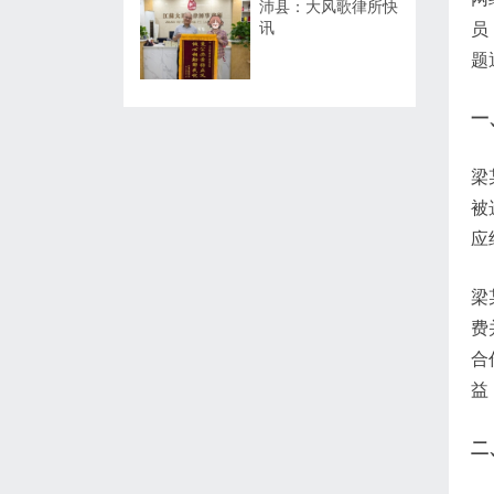
沛县：大风歌律所快
讯
员
题
一
梁
被
应
梁
费
合
益
二