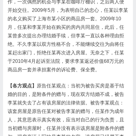
作，一次偶然的机会与李某在咖啡厅棚识，之后两人便
开始交往。2009年5月，为表明自己的忠心，任某以李某
的名义购买了上海市某小区的商品房一套。2009年10
月，任某和李某开始在购买的房内共同居住，此后，任
某曾多次提出办理结婚手续，但李某一直以各种理由拒
绝。不久李某以双方性格不合，不能继续交往为由将任
某赶出家门，拒绝任某再次进入房屋。无奈之下，任某
于2010年4月起诉至法院，要求李某返还价值68万元的
商品房一套并承担案件的诉讼费、保全费。
【各方观点】
原告任某观点：当初为被告买房是基于结
婚的目的，是附条件的赠与，现在双方结婚不成，被告
李某就失去了占有该房屋的法律依据。被告李某观点：
该套房屋是原告任某对被告李某的赠与，任某作为成年
人，其意思表示真实有效，应当对自己的行为负责，且
当初赠与房屋时，任某并没有表示该房屋是附条件的赠