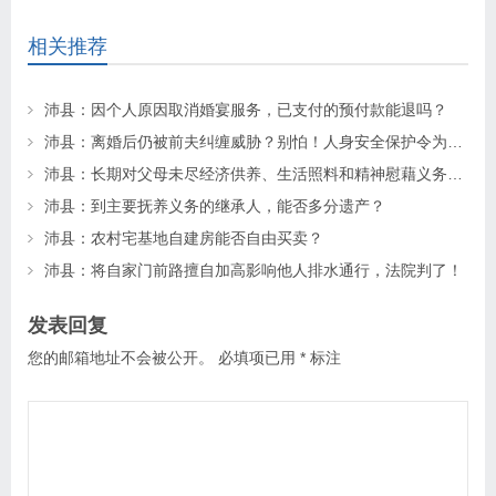
相关推荐
沛县：因个人原因取消婚宴服务，已支付的预付款能退吗？
沛县：离婚后仍被前夫纠缠威胁？别怕！人身安全保护令为你“撑腰”
沛县：长期对父母未尽经济供养、生活照料和精神慰藉义务的子女丧失继承权
沛县：到主要抚养义务的继承人，能否多分遗产？
沛县：农村宅基地自建房能否自由买卖？
沛县：将自家门前路擅自加高影响他人排水通行，法院判了！
发表回复
您的邮箱地址不会被公开。
必填项已用
*
标注