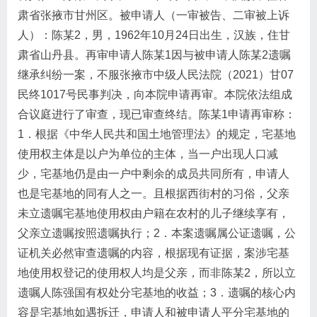
肃省张掖市甘州区。被申请人（一审被告、二审被上诉
人）：陈某2，男，1962年10月24日出生，汉族，住甘
肃省山丹县。再审申请人陈某1因与被申请人陈某2遗嘱
继承纠纷一案，不服张掖市中级人民法院（2021）甘07
民终1017号民事判决，向本院申请再审。本院依法组成
合议庭进行了审查，现已审查终结。陈某1申请再审称：
1．根据《中华人民共和国土地管理法》的规定，宅基地
使用权主体是以户为单位的主体，当一户出现人口减
少，宅基地仍是由一户中剩余的成员共同所有，申请人
也是宅基地的同有人之一。且根据西街村的习俗，父亲
未立遗嘱宅基地使用权由户籍在农村的儿子继续享有，
父亲立遗嘱按照遗嘱执行；2．本案遗嘱属公证遗嘱，公
证机关必然审查遗嘱的内容，根据现有证据，案涉宅基
地使用权登记的使用权人均是父亲，而非陈某2，所以立
遗嘱人陈强国有权处分宅基地的收益；3．遗嘱的核心内
容是宅基地如遇拆迁，申请人和被申请人平分宅基地的