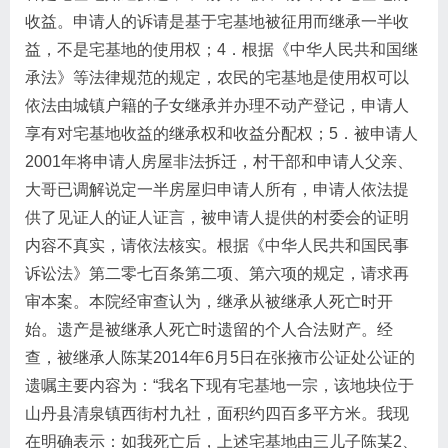
收益。申请人的诉请是基于宅基地被征用而继承一半收
益，不是宅基地的使用权；4．根据《中华人民共和国继
承法》等法律规范的规定，农民的宅基地是使用权可以
依法由城镇户籍的子女继承并办理不动产登记，申请人
享有对宅基地收益的继承权和收益分配权；5．被申请人
2001年将申请人房屋非法拆迁，村干部和申请人父亲、
大哥已调解说定一半房屋归申请人所有，申请人依法提
供了见证人的证人证言，被申请人提供的村委会的证明
内容不真实，请依法核实。根据《中华人民共和国民事
诉讼法》第二零七百条第二项、第六项的规定，请求再
审本案。本院经审查认为，继承从被继承人死亡时开
始。遗产是被继承人死亡时遗留的个人合法财产。经
查，被继承人陈某2014年6月5日在张掖市公证处公证的
遗嘱主要内容为：“我名下现有宅基地一宗，该地块位于
山丹县清泉镇西街村九社，面积约四百多平方米。我现
在明确表示：如我死亡后，上述宅基地由三儿子陈某2、