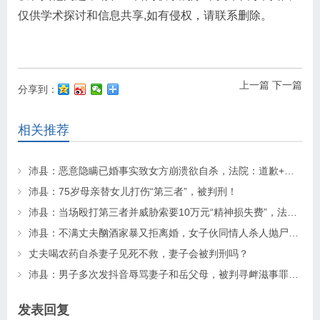
仅供学术探讨和信息共享,如有侵权，请联系删除。
上一篇
下一篇
分享到：
相关推荐
沛县：恶意隐瞒已婚事实致女方崩溃欲自杀，法院：道歉+赔偿！
沛县：75岁母亲替女儿打伤“第三者”，被判刑！
沛县：当场殴打第三者并威胁索要10万元“精神损失费”，法院怎么判?
沛县：不满丈夫酗酒家暴又拒离婚，女子伙同情人杀人抛尸，法院如何判决？
丈夫喝农药自杀妻子见死不救，妻子会被判刑吗？
沛县：男子多次发抖音辱骂妻子和岳父母，被判寻衅滋事罪，获实刑八个月！
发表回复