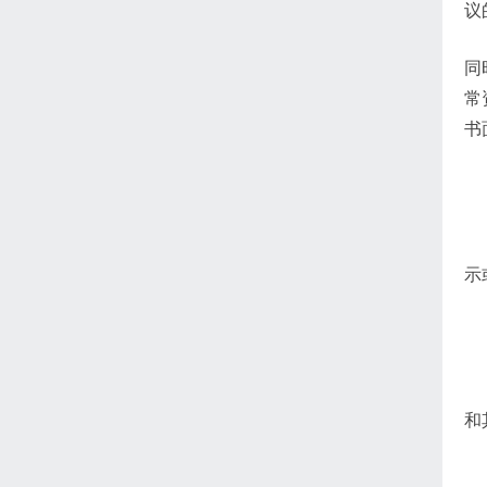
议
同
常
书
【
本
示
【
本
和