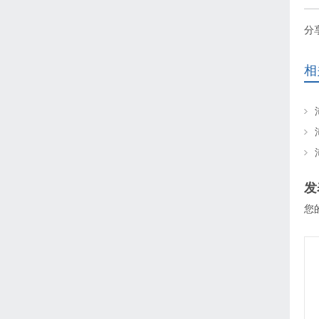
分
相
发
您