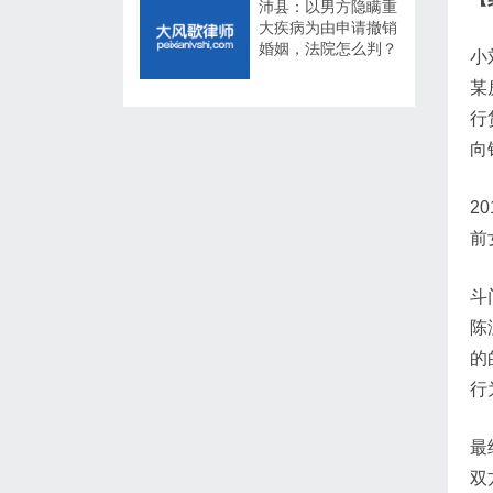
沛县：以男方隐瞒重
大疾病为由申请撤销
婚姻，法院怎么判？
小
某
行
向
2
前
斗
陈
的
行
最
双