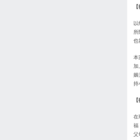
【
以
所
也
本
加
姻
持
【
在
福
父