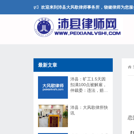
欢迎来到沛县大风歌律师事务所，饶健律师为您服
最新文章
沛县：旷工1.5天因
扣满100点被解雇，
仲裁委：违法，赔
17万！法院：不用
赔！
沛县：大风歌律所快
讯
恋
【