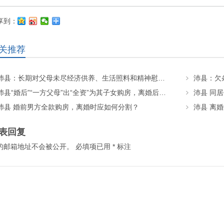
享到：
关推荐
沛县：长期对父母未尽经济供养、生活照料和精神慰藉义务的子女丧失继承权
沛县：欠
沛县“婚后”“一方父母”出“全资”为其子女购房，离婚后房屋如何分割？
沛县 同
沛县 婚前男方全款购房，离婚时应如何分割？
沛县 离
表回复
的邮箱地址不会被公开。
必填项已用
*
标注