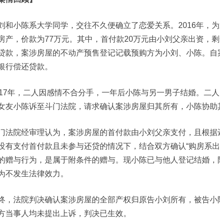
刘和小陈系大学同学，交往不久便确立了恋爱关系。2016年，
房产，价款为77万元。其中，首付款20万元由小刘父亲出资，
贷款，案涉房屋的不动产预售登记记载预购方为小刘、小陈。自
银行偿还贷款。
017年，二人因感情不合分手，一年后小陈与另一男子结婚。二
女友小陈诉至斗门法院，请求确认案涉房屋归其所有，小陈协助
门法院经审理认为，案涉房屋的首付款由小刘父亲支付，且根据
没有支付首付款且未参与还贷的情况下，结合双方确认“购房系出
的赠与行为，是属于附条件的赠与。现小陈已与他人登记结婚，
为不发生法律效力。
终，法院判决确认案涉房屋的全部产权归原告小刘所有，被告小
方当事人均未提出上诉，判决已生效。