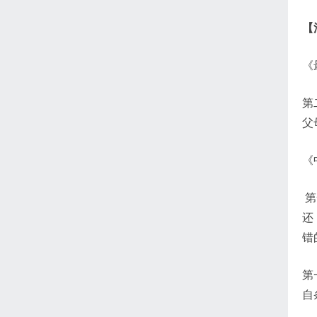
【
《
第
父
《
第
还
错
第
自