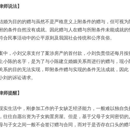
律师说法】
结婚为目的的赠与虽然不是严格意义上附条件的赠与，但可视为
附的条件自然没有成就。因此赠与人在赠与所附条件未能成就的
符合民事活动中的公平原则及我国社会传统和公序良俗。
案中，小刘父亲支付了案涉房产的首付款，小刘负责偿还每月按
上小陈的名字，是为了与小陈建立婚姻关系而进行的赠与，现小
关系的目的无法实现，即附条件赠与实现的条件无法成就，因此
小刘的诉讼请求。
律师提醒】
现实生活中，刚参加工作的子女缺乏经济能力，一般难以独自负
，往往自愿出资为子女购置房屋。但是，基于父母子女间密切的
母与子女之间一般不会签订赠与合同，而对于是否存在口头的赠