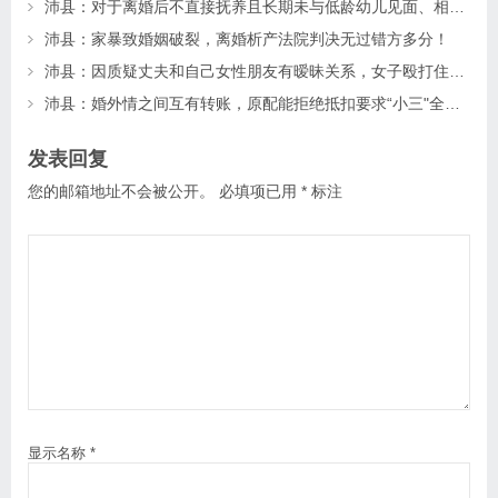
沛县：对于离婚后不直接抚养且长期未与低龄幼儿见面、相处的父母一方，该如何确定其探望权？
沛县：家暴致婚姻破裂，离婚析产法院判决无过错方多分！
沛县：因质疑丈夫和自己女性朋友有暧昧关系，女子殴打住院的朋友致其昏迷20多天后死亡，法院怎么判？
沛县：婚外情之间互有转账，原配能拒绝抵扣要求“小三"全额返还吗？
发表回复
您的邮箱地址不会被公开。
必填项已用
*
标注
显示名称
*