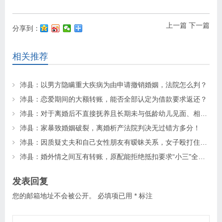
上一篇
下一篇
分享到：
相关推荐
沛县：以男方隐瞒重大疾病为由申请撤销婚姻，法院怎么判？
沛县：恋爱期间的大额转账，能否全部认定为借款要求返还？
沛县：对于离婚后不直接抚养且长期未与低龄幼儿见面、相处的父母一方，该如何确定其探望权？
沛县：家暴致婚姻破裂，离婚析产法院判决无过错方多分！
沛县：因质疑丈夫和自己女性朋友有暧昧关系，女子殴打住院的朋友致其昏迷20多天后死亡，法院怎么判？
沛县：婚外情之间互有转账，原配能拒绝抵扣要求“小三"全额返还吗？
发表回复
您的邮箱地址不会被公开。
必填项已用
*
标注