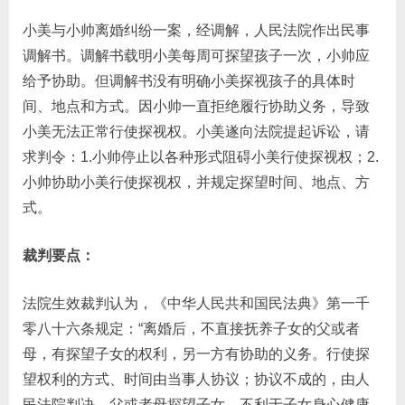
小美与小帅离婚纠纷一案，经调解，人民法院作出民事
调解书。调解书载明小美每周可探望孩子一次，小帅应
给予协助。但调解书没有明确小美探视孩子的具体时
间、地点和方式。因小帅一直拒绝履行协助义务，导致
小美无法正常行使探视权。小美遂向法院提起诉讼，请
求判令：1.小帅停止以各种形式阻碍小美行使探视权；2.
小帅协助小美行使探视权，并规定探望时间、地点、方
式。
裁判要点：
法院生效裁判认为，《中华人民共和国民法典》第一千
零八十六条规定：“离婚后，不直接抚养子女的父或者
母，有探望子女的权利，另一方有协助的义务。行使探
望权利的方式、时间由当事人协议；协议不成的，由人
民法院判决。父或者母探望子女，不利于子女身心健康