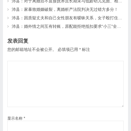
沛县：对于离婚后不直接抚养且长期未与低龄幼儿见面、相处的父母一方，该如何确定其探望权？
沛县：家暴致婚姻破裂，离婚析产法院判决无过错方多分！
沛县：因质疑丈夫和自己女性朋友有暧昧关系，女子殴打住院的朋友致其昏迷20多天后死亡，法院怎么判？
沛县：婚外情之间互有转账，原配能拒绝抵扣要求“小三"全额返还吗？
发表回复
您的邮箱地址不会被公开。
必填项已用
*
标注
显示名称
*