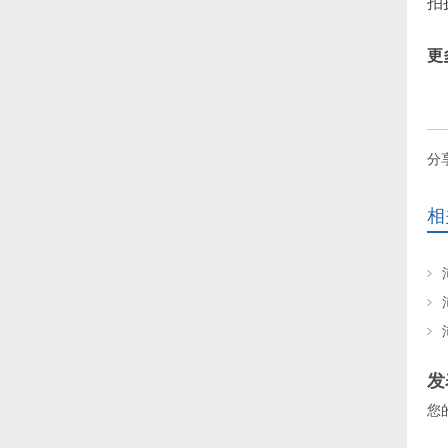
拍
更
分
相
发
您