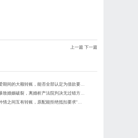
上一篇
下一篇
沛县：恋爱期间的大额转账，能否全部认定为借款要求返还？
沛县：家暴致婚姻破裂，离婚析产法院判决无过错方多分！
沛县：婚外情之间互有转账，原配能拒绝抵扣要求“小三"全额返还吗？