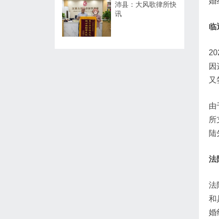
婚
沛县：大风歌律所快
讯
临
2
因
又
由
所
陆
法
法
和
婚