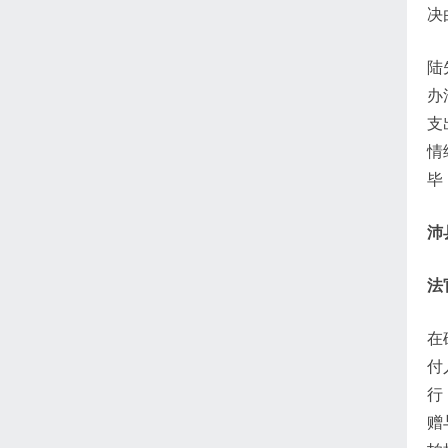
决
陆
办
支
情
毕
沛
法
在
付
行
赠