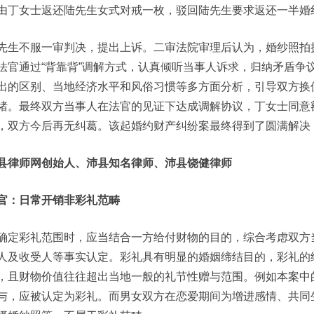
由丁女士返还陆先生女式对戒一枚，驳回陆先生要求返还一半婚
先生不服一审判决，提出上诉。二审法院审理后认为，婚纱照拍
法官通过“背靠背”调解方式，认真倾听当事人诉求，归纳矛盾争
出的区别、当地经济水平和风俗习惯等多方面分析，引导双方换
绪。最终双方当事人在法官的见证下达成调解协议，丁女士同意额
，双方今后再无纠葛。该起婚约财产纠纷案最终得到了圆满解决
县律师网创始人、沛县知名律师、沛县饶健律师
官：日常开销非彩礼范畴
确定彩礼范围时，应当结合一方给付财物的目的，综合考虑双方
人及收受人等事实认定。彩礼具有明显的婚姻缔结目的，彩礼的
，且财物价值往往超出当地一般的礼节性赠与范围。例如本案中
与，应被认定为彩礼。而男女双方在恋爱期间为增进感情、共同