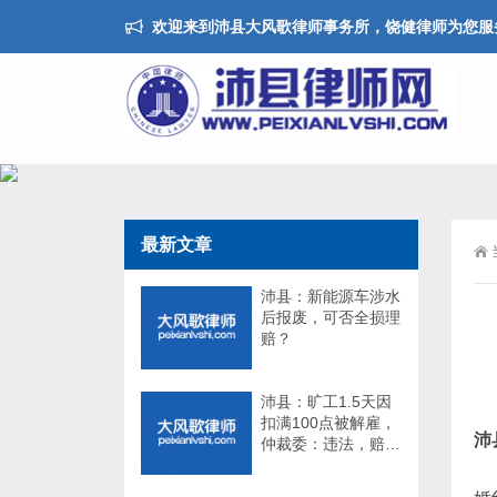
欢迎来到沛县大风歌律师事务所，饶健律师为您服
最新文章
沛县：新能源车涉水
后报废，可否全损理
赔？
沛县：旷工1.5天因
扣满100点被解雇，
沛
仲裁委：违法，赔
17万！法院：不用
赔！