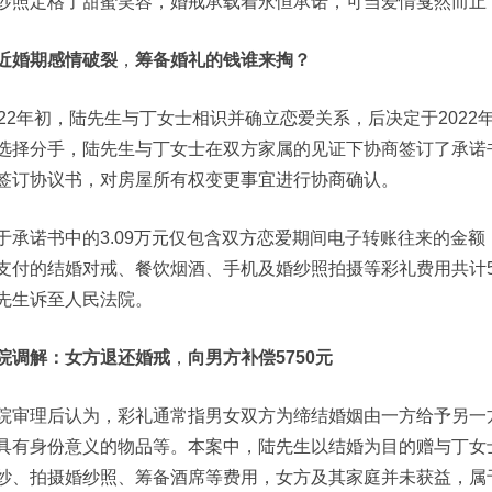
纱照定格了甜蜜笑容，婚戒承载着永恒承诺，可当爱情戛然而止
近婚期感情破裂
，
筹备婚礼的钱谁来掏？
022年初，陆先生与丁女士相识并确立恋爱关系，后决定于202
选择分手，陆先生与丁女士在双方家属的见证下协商签订了承诺书
签订协议书，对房屋所有权变更事宜进行协商确认。
于承诺书中的3.09万元仅包含双方恋爱期间电子转账往来的金
支付的结婚对戒、餐饮烟酒、手机及婚纱照拍摄等彩礼费用共计586
先生诉至人民法院。
院调解：女方退还婚戒
，
向男方补偿5750元
院审理后认为，彩礼通常指男女双方为缔结婚姻由一方给予另一
具有身份意义的物品等。本案中，陆先生以结婚为目的赠与丁女
纱、拍摄婚纱照、筹备酒席等费用，女方及其家庭并未获益，属