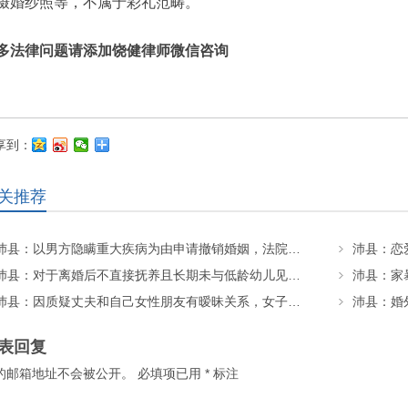
摄婚纱照等，不属于彩礼范畴。
多法律问题请添加饶健律师微信咨询
享到：
关推荐
沛县：以男方隐瞒重大疾病为由申请撤销婚姻，法院怎么判？
沛县：对于离婚后不直接抚养且长期未与低龄幼儿见面、相处的父母一方，该如何确定其探望权？
沛县：因质疑丈夫和自己女性朋友有暧昧关系，女子殴打住院的朋友致其昏迷20多天后死亡，法院怎么判？
表回复
的邮箱地址不会被公开。
必填项已用
*
标注