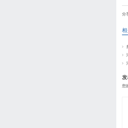
分
相
发
您