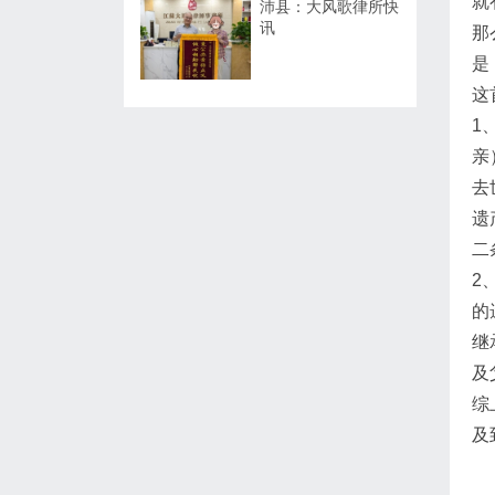
就
沛县：大风歌律所快
讯
那
是
这
1
亲
去
遗
二
2
的
继
及
综
及