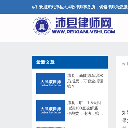
欢迎来到沛县大风歌律师事务所，饶健律师为您服
最新文章
沛县：新能源车涉水
后报废，可否全损理
赔？
沛县：旷工1.5天因
扣满100点被解雇，
如
仲裁委：违法，赔
17万！法院：不用
果
赔！