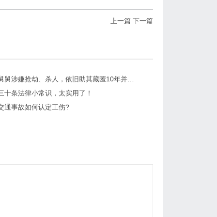
上一篇
下一篇
男子明知舅舅涉嫌抢劫、杀人，依旧助其藏匿10年并提供其他帮助！法院判了
三十条法律小常识，太实用了！
交通事故如何认定工伤?