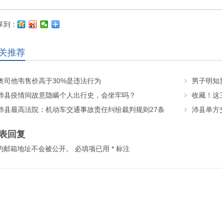
享到：
关推荐
奥司他韦售价高于30%是违法行为
沛县疫情间故意隐瞒个人出行史，会坐牢吗？
收藏！这
沛县最高法院：机动车交通事故责任纠纷裁判规则27条
沛县单方
表回复
的邮箱地址不会被公开。
必填项已用
*
标注