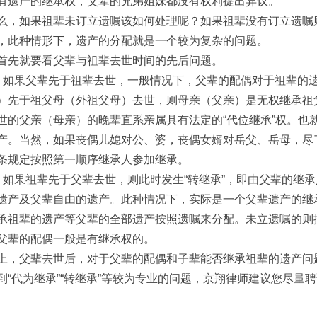
有遗产的继承权，父辈的兄弟姐妹都没有权利提出异议。
么，如果祖辈未订立遗嘱该如何处理呢？如果祖辈没有订立遗嘱
，此种情形下，遗产的分配就是一个较为复杂的问题。
首先就要看父辈与祖辈去世时间的先后问题。
、如果父辈先于祖辈去世，一般情况下，父辈的配偶对于祖辈的
）先于祖父母（外祖父母）去世，则母亲（父亲）是无权继承祖
世的父亲（母亲）的晚辈直系亲属具有法定的“代位继承”权。也
产。当然，如果丧偶儿媳对公、婆，丧偶女婿对岳父、岳母，尽
条规定按照第一顺序继承人参加继承。
、如果祖辈先于父辈去世，则此时发生“转继承”，即由父辈的继
遗产及父辈自由的遗产。此种情况下，实际是一个父辈遗产的继
承祖辈的遗产等父辈的全部遗产按照遗嘱来分配。未立遗嘱的则
父辈的配偶一般是有继承权的。
上，父辈去世后，对于父辈的配偶和子辈能否继承祖辈的遗产问
到“代为继承”“转继承”等较为专业的问题，京翔律师建议您尽量