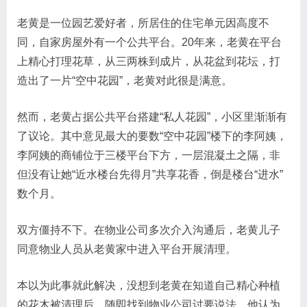
老黄是一位园艺爱好者，所居住的住宅单元因高度不
同，自家房屋外有一个公共平台。20年来，老黄在平台
上精心打理花草，从三两株到成片，从花盆到花坛，打
造出了一片“空中花园”，老黄对此很是满意。
然而，老黄占据公共平台搭建“私人花园”，小区里渐渐有
了议论。其中意见最大的要数“空中花园”楼下的李阿姨，
李阿姨的商铺位于三楼平台下方，一层混凝土之隔，非
但没有让她“近水楼台先得月”共享花香，倒是楼台“进水”
数个月。
双方僵持不下。在物业公司多次介入沟通后，老黄儿子
同意物业人员从老黄家中进入平台开展清理。
本以为此事就此解决，没想到老黄在知道自己精心种植
的花木被清理后，随即找到物业公司讨要说法。他认为