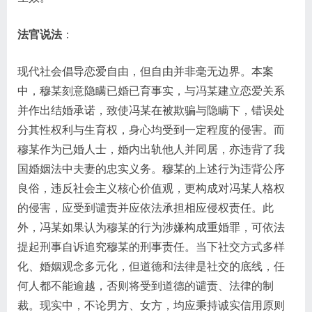
法官说法
：
现代社会倡导恋爱自由，但自由并非毫无边界。本案
中，穆某刻意隐瞒已婚已育事实，与冯某建立恋爱关系
并作出结婚承诺，致使冯某在被欺骗与隐瞒下，错误处
分其性权利与生育权，身心均受到一定程度的侵害。而
穆某作为已婚人士，婚内出轨他人并同居，亦违背了我
国婚姻法中夫妻的忠实义务。穆某的上述行为违背公序
良俗，违反社会主义核心价值观，更构成对冯某人格权
的侵害，应受到谴责并应依法承担相应侵权责任。此
外，冯某如果认为穆某的行为涉嫌构成重婚罪，可依法
提起刑事自诉追究穆某的刑事责任。当下社交方式多样
化、婚姻观念多元化，但道德和法律是社交的底线，任
何人都不能逾越，否则将受到道德的谴责、法律的制
裁。现实中，不论男方、女方，均应秉持诚实信用原则