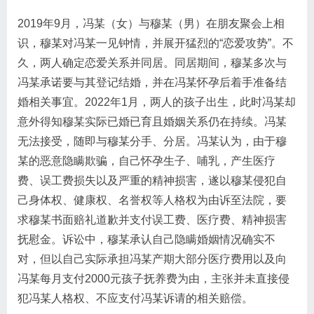
2019年9月，冯某（女）与穆某（男）在朋友聚会上相
识，穆某对冯某一见钟情，并展开猛烈的“恋爱攻势”。不
久，两人确定恋爱关系并同居。同居期间，穆某多次与
冯某承诺要与其登记结婚，并在冯某怀孕后着手准备结
婚相关事宜。2022年1月，两人的孩子出生，此时冯某却
意外得知穆某实际已婚已育且婚姻关系仍在持续。冯某
无法接受，随即与穆某分手、分居。冯某认为，由于穆
某的恶意隐瞒欺骗，自己怀孕生子、哺乳，产生医疗
费、误工费损失以及严重的精神损害，遂以穆某侵犯自
己身体权、健康权、名誉权等人格权为由诉至法院，要
求穆某书面赔礼道歉并支付误工费、医疗费、精神损害
抚慰金。诉讼中，穆某承认自己隐瞒婚姻情况确实不
对，但以自己实际承担冯某产期大部分医疗费用以及向
冯某每月支付2000元孩子抚养费为由，主张并未直接侵
犯冯某人格权、不应支付冯某诉请的相关赔偿。