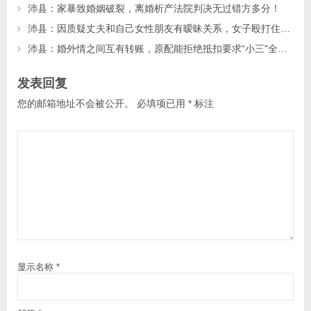
沛县：家暴致婚姻破裂，离婚析产法院判决无过错方多分！
沛县：因质疑丈夫和自己女性朋友有暧昧关系，女子殴打住院的朋友致其昏迷20多天后死亡，法院怎么判？
沛县：婚外情之间互有转账，原配能拒绝抵扣要求“小三"全额返还吗？
发表回复
您的邮箱地址不会被公开。
必填项已用
*
标注
显示名称
*