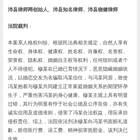
沛县律师网创始人、沛县知名律师、沛县饶健律师
法院裁判
：
本案系人格权纠纷。根据民法典相关规定，自然人享有
生命权、身体权、健康权、姓名权、肖像权、名誉权、
荣誉权、隐私权、婚姻自主权等权利，任何组织或者个
人不得侵犯。穆某在已婚已育情况下，恶意隐瞒婚姻状
况，以婚恋交友为名骗取冯某信任，与冯某同居，致使
冯某抱着与穆某共同建立正常家庭婚姻关系的期望怀孕
生子，严重伤害冯某的身心健康。穆某主观上具有明显
过错，其行为明显有悖于社会公德及公序良俗，亦有失
诚实信用及道德准则，侵害了冯某合法权益，理应承担
侵权责任。综上，法院依法判决穆某向冯某书面赔礼道
歉，赔偿医疗费、误工费、精神损害抚慰金。该判决已
生效。