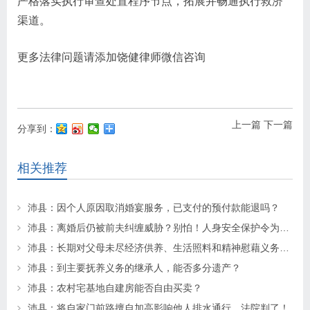
严格落实执行审查处置程序节点，拓展并畅通执行救济
渠道。
更多法律问题请添加饶健律师微信咨询
上一篇
下一篇
分享到：
相关推荐
沛县：因个人原因取消婚宴服务，已支付的预付款能退吗？
沛县：离婚后仍被前夫纠缠威胁？别怕！人身安全保护令为你“撑腰”
沛县：长期对父母未尽经济供养、生活照料和精神慰藉义务的子女丧失继承权
沛县：到主要抚养义务的继承人，能否多分遗产？
沛县：农村宅基地自建房能否自由买卖？
沛县：将自家门前路擅自加高影响他人排水通行，法院判了！