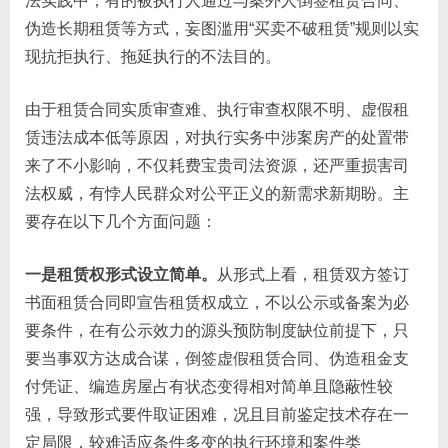
法实践中，有的被执行人通过与案外人倒签租赁合同、
伪造长期租赁等方式，妄图滥用“买卖不破租赁”规则以实
现抗拒执行、拖延执行的不法目的。
由于租赁合同实质审查难、执行审查权限不明、虚假租
赁违法成本低等原因，对执行实务中涉案房产的处置带
来了不小影响，不仅耗费宝贵司法资源，还严重损害司
法权威，有悖人民群众对公平正义的新需求新期盼。主
要存在以下几个方面问题：
一是租赁权形式设立简单。
从形式上看，租赁双方签订
书面租赁合同即宣告租赁权成立，不以公示或备案为必
要条件，在有公示效力的源头预防制度缺位前提下，只
要当事双方达成合谋，倒签虚假租赁合同、伪造租金支
付凭证、编造房屋占有状态变得相对简单且隐蔽性较
强，导致形式要件取证困难，况且目前鉴定技术存在一
定局限，较难适应条件多变的执行环境和案件类