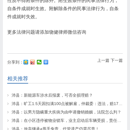
性质不得附条件的除外。附生效条件的民事法律行为，
自条件成就时生效。附解除条件的民事法律行为，自条
件成就时失效。
更多法律问题请添加饶健律师微信咨询
上一篇
下一篇
分享到：
相关推荐
沛县：新能源车涉水后报废，可否全损理赔？
沛县：旷工1.5天因扣满100点被解雇，仲裁委：违法，赔17万！法院：不用赔！
沛县：以男方隐瞒重大疾病为由申请撤销婚姻，法院怎么判？
沛县：在小区违停被物业锁车，业主启动后车辆受损，责任该如何划分？
沛县：放弃继承≠甩手免责，代管遗产仍需尽责！