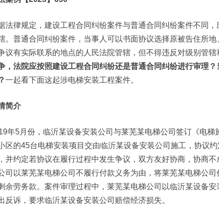
据法律规定，建设工程合同纠纷案件与普通合同纠纷案件不同，
辖。普通合同纠纷案件，当事人可以书面协议选择原被告住所地
争议有实际联系的地点的人民法院管辖，但不得违反对级别管辖
争，法院应按照建设工程合同纠纷还是普通合同纠纷进行审理？
？
一起看下面这起涉电梯安装工程案件。
情简介
019年5月份，临沂某设备安装公司与莱芜某电梯公司签订《电
小区的45台电梯安装项目交由临沂某设备安装公司施工，协议
，并约定若协议在履行过程中发生争议，双方友好协商，协商不
公司以莱芜某电梯公司不履行付款义务为由，将莱芜某电梯公司
剩余劳务款。案件审理过程中，莱芜某电梯公司以临沂某设备安
出反诉，要求临沂某设备安装公司赔偿经济损失。