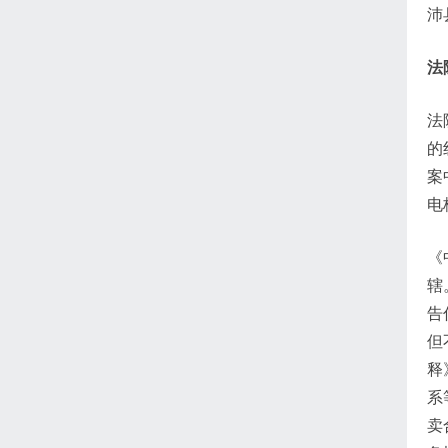
沛
法
法
的
案
电
《
辖
告
但
释
系
卖