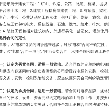
下情形属于建设工程：1.矿山、铁路、公路、隧道、桥梁、堤坝
平台等土木工程；2.建筑工程指房屋建筑工程、即有顶盖、梁柱
生产、生活、公共活动的工程实体，包括厂房、剧院、旅馆、商店
备安装工程包括电力、通信线路、石油、燃气、给水、排水、供
；4. 装修工程包括对建筑物内、外进行美化、舒适化、增加使
电梯合同的定性
年来，因“电梯”引发的纠纷越来越多，对涉“电梯”合同准确定
讲，涉“电梯”合同一般可定性为买卖合同、承揽合同和建设工程
一）认定为买卖合同，适用一般管辖。
若合同仅约定单纯的电梯
和供应内容还同时约定负责供货的公司需履行电梯的安装、检测
要义务，安装、检测系附随义务，应当依据买卖合同纠纷确定管
二）认定为承揽合同，适用一般管辖。
若合同对电梯品牌、规格
自己的技术、设备、资金完成约定电梯的加工制作工作，并按要
梯供应并非单纯的买卖关系，合同符合加工承揽合同的法律特征