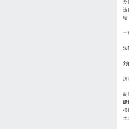
务
违
辖
一
法
刘
济
副
建
根
土