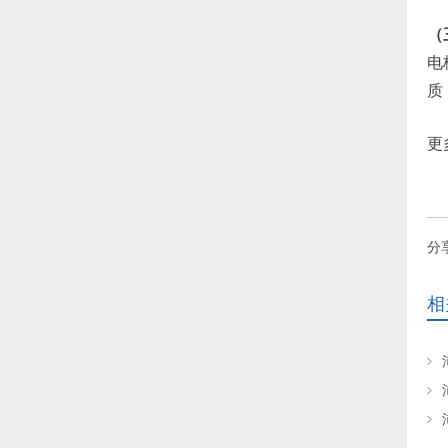
（
电
质
更
分
相