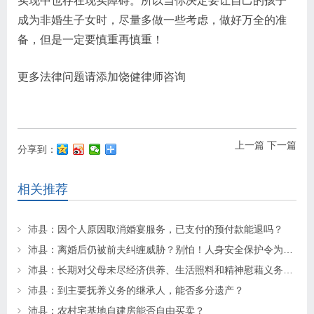
实现中也存在现实障碍。所以当你决定要让自己的孩子
成为非婚生子女时，尽量多做一些考虑，做好万全的准
备，但是一定要慎重再慎重！
更多法律问题请添加饶健律师咨询
上一篇
下一篇
分享到：
相关推荐
沛县：因个人原因取消婚宴服务，已支付的预付款能退吗？
沛县：离婚后仍被前夫纠缠威胁？别怕！人身安全保护令为你“撑腰”
沛县：长期对父母未尽经济供养、生活照料和精神慰藉义务的子女丧失继承权
沛县：到主要抚养义务的继承人，能否多分遗产？
沛县：农村宅基地自建房能否自由买卖？