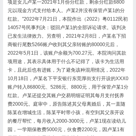
项是女儿卢某一2021年1月份分红款，剩余分红款6800
元以现金方式支付给本人。卢某2并没有保管卢某1的分
红款。”2022年7月21日，本院作出（2022）粤0112民初
14057号民事判决：驳回卢某1的全部诉讼请求。该判决
已发生法律效力。另查明，2021年2月8日，卢某名下招
商银行尾数5266账户收到其父亲转账的80000元后，
2022年5月1日，该账户余额为700.27元。本院询问其款
项用途，其表示具体用于什么不记得了，该卡为生活用
卡，且此后也有进账，为了避免该种混用情况，2022年
10月18日，卢某名下平安银行东莞厚街支行开设的XXX0
账户转入86800元、5286元、8800元，用于保管卢某1分
红款。卢某还提交其账户交易明细证明其每月支付抚养
费2000元。庭审中，原告陈述其父母离婚后，其一直随
陈某在增城生活，陈某平时带小孩，有空到其父亲开设
的餐厅帮忙，每月收入2000-3000元，卢某1现在读幼儿
园，一学期保教费5000元，伙食费2200元，因卢某1有