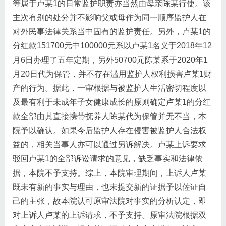
等属于卢某1的日常监护职责亦当然由母亲陈某行使。该
主次有别的处分并不影响父或母作为同一顺序监护人在
对外民事法律关系当中固有的监护责任。另外，卢某1的
分红款151700元中100000元系以卢某1名义于2018年12
月6日办理了五年定期，另外50700元陈某系于2020年1
月20日代为保管，并不存在滥用监护人权利损害卢某1财
产的行为。据此，一审根据与被监护人生活密切程度以
及最有利于未成年子女健康成长的原则确定卢某1的分红
款全部由其直接携带抚养人陈某代为保管并无不当，本
院予以确认。如果今后监护人存在侵害被监护人合法权
益的，相关当事人亦可以通过另诉解决。卢某上诉要求
驳回卢某1的全部诉讼请求的意见，缺乏事实和法律依
据，本院不予支持。综上，本院审理期间，上诉人卢某
既未有新的事实与理由，也未提交新的证据予以佐证自
己的主张，故本院认可原审法院对事实的分析认定，即
对上诉人卢某的上诉请求，不予支持。原审法院根据双