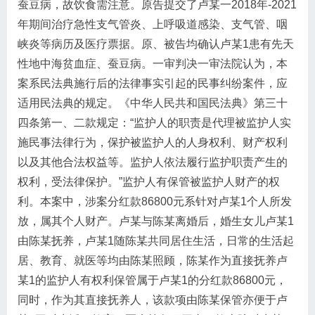
蚕豆病，故饮食需注意。原告提交了卢某一2018年-2021
年期间治疗急性支气管炎、上呼吸道感染、支气管、咽
峡炎等病历及医疗票据。原、被告均确认卢某1患有先天
性地中海贫血症、蚕豆病。一审判决一审法院认为，本
案系民法典施行后的法律事实引起的民事纠纷案件，应
适用民法典的规定。《中华人民共和国民法典》第三十
四条第一、二款规定：“监护人的职责是代理被监护人实
施民事法律行为，保护被监护人的人身权利、财产权利
以及其他合法权益等。监护人依法履行监护职责产生的
权利，受法律保护。”监护人有保管被监护人财产的权
利。本案中，涉案分红款86800元系针对卢某1个人所发
放，属其个人财产。卢某与陈某离婚后，婚生女儿卢某1
由陈某抚养，卢某1随陈某共同居住生活，日常的生活起
居、教育、就医等均由陈某照顾，陈某作为直接抚养卢
某1的监护人有权利保管属于卢某1的分红款86800元，
同时，作为其直接抚养人，该款项由陈某保管亦便于卢