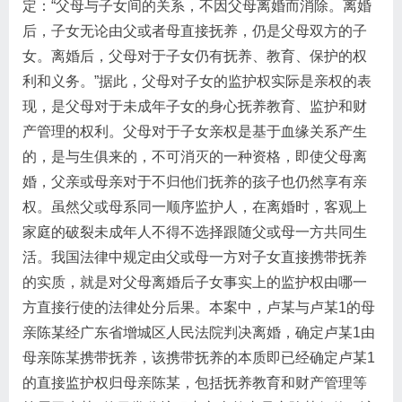
定：“父母与子女间的关系，不因父母离婚而消除。离婚
后，子女无论由父或者母直接抚养，仍是父母双方的子
女。离婚后，父母对于子女仍有抚养、教育、保护的权
利和义务。”据此，父母对子女的监护权实际是亲权的表
现，是父母对于未成年子女的身心抚养教育、监护和财
产管理的权利。父母对于子女亲权是基于血缘关系产生
的，是与生俱来的，不可消灭的一种资格，即使父母离
婚，父亲或母亲对于不归他们抚养的孩子也仍然享有亲
权。虽然父或母系同一顺序监护人，在离婚时，客观上
家庭的破裂未成年人不得不选择跟随父或母一方共同生
活。我国法律中规定由父或母一方对子女直接携带抚养
的实质，就是对父母离婚后子女事实上的监护权由哪一
方直接行使的法律处分后果。本案中，卢某与卢某1的母
亲陈某经广东省增城区人民法院判决离婚，确定卢某1由
母亲陈某携带抚养，该携带抚养的本质即已经确定卢某1
的直接监护权归母亲陈某，包括抚养教育和财产管理等