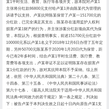
某1平时生活、教育、医疗等各项开支，故本院对卢某1
主张将分红款86800元支付给卢某1并由陈某代为管理的
诉请予以支持。卢某抗辩陈某保管了卢某一151700元的
分红款，已完全满足其支出，陈某存在滥用监护人权利
损害卢某1财产的行为，并主张涉案分红款项由其代为保
管，本院认为，根据查明事实，前述151700元分红款中
100000元系以卢某1名义于2018年12月6日办理了五年定
期，另外50700元陈某系于2020年1月20日代为保管，距
今已有2年多时间，结合卢某1平时生活费、医疗费、教
育费等各项支出，卢某举证不足以证明陈某存在损害卢
某1分红款的行为，故对其抗辩本院不予采纳。综上所
述，依照《中华人民共和国民法典》第二十八条、第三
十四条、第三十五条，《中华人民共和国民事诉讼法》
第六十七条，《最高人民法院关于适用<中华人民共和国
民法典>时间效力的若干规定》第一条之规定，判决如
下：被告卢某于本判决生效之日起十日内向原告卢某1支