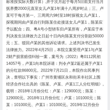
标准按实际天数计算）,并于次月起于每月5日前支付当月
抚养费2000元直至女儿卢某1年满十八周岁时止；三、卢
某可于每月第一、三周周六9时至18时探视女儿卢某1，
探视期间由卢某自行到陈某住处接送女儿卢某1，陈某应
予以配合；四、粤A号小型轿车归卢某所有，卢某应于本
判决发生法律效力之日起十日内向陈某支付分割款50000
元；五、驳回卢某的其他诉讼请求。上述判决书已发生
法律效力。2022年4月25日，本院立案受理卢某1与卢某
2财产损害赔偿纠纷一案，案号为（2022）粤0112民初
14057号，卢某1向本院诉请：判令卢某2返还属于卢某1
的分红款86800元。2022年7月21日，本院作出民事判
决，查明以下事实：广州市黄埔区永和街禾丰社区上围
经济合作社出具的《陈某、卢某、卢某1三人分红明细》,
载明：2018年1月份分红：卢某：129000元；陈某：
129000元。2018年11月份分红：卢某：101000元；陈
某：101000元、卢某1：101000元。2019年12月份分