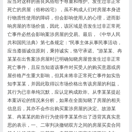
应当对这样的善良风俗给予尊重和维护。发生过非正常
死亡的房屋（俗称凶宅），虽不构成人们对房屋本身进
行物质性使用的障碍，但会影响使用人的心理，进而影
响房屋的市场价值，因此，该区域是否发生过非正常死
亡事件必然会影响案涉房屋的交易。最后，《中华人民
共和国民法典》第七条规定：“民事主体从事民事活动，
应当遵循诚信原则，秉持诚实，恪守承诺。”游某某、冉
某某在出售案涉房屋时已明确知晓房屋曾发生过非正常
死亡事件，且应当知道该事件对买受人的购买意愿或房
屋价格产生重大影响，但其未将非正常死亡事件如实告
知李某某，并因此取得以市场价格出售该房屋的利益，
其行为已非单纯沉默，应认定构成欺诈。从李某某提起
本案诉讼的情况来分析，如果在全面知晓了房屋的相关
信息后，其亦不会作出购买案涉房屋的决定。故游某
某、冉某某的欺诈行为使得李某某作出了违背其真实意
思的表示，一、二审判决撤销双方之间的房屋买卖合同