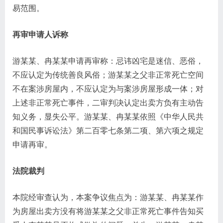
易范围。
再审申请人诉称
游某某、冉某某申请再审称：忌讳凶宅是迷信、恶俗，
不应认定为传统善良风俗；游某某之父非正常死亡空间
不在案涉房屋内，不应认定为与案涉房屋形成一体；对
上述非正常死亡事件，二审判决认定出卖方负有主动告
知义务，显失公平。游某某、冉某某依照《中华人民共
和国民事诉讼法》第二百零七条第二项、第六项之规定
申请再审。
法院裁判
本院经审查认为，本案争议焦点为：游某某、冉某某作
为房屋出卖方没有将游某某之父非正常死亡事件告知买