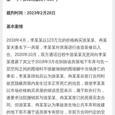
裁判时间：2023年2月28日
基本案情
2018年4月，李某某以123万元的价格购买游某某、冉某
某夫妻名下一房屋，李某某对房屋进行改造装修后入
住。2020年10月，双方通话过程中游某某无意间向李某
某透露了其父于2018年3月在拆除该房屋地下车库与负一
层空间之间的围墙时不慎被倾倒的围墙砸中当场身亡的
事实，李某某得知后认为游某某、冉某某在签订合同时
故意隐瞒房屋内发生过非正常死亡的信息，致使李某某
以市场价格购买房屋的错误意思表示，属于欺诈行为，
遂要求法院撤销其与游某某、冉某某签订的房屋买卖合
同。但游某某、冉某某认为事故发生地公共车库和改建
的地下室不属于该房屋专有部分，非双方合同约定的交