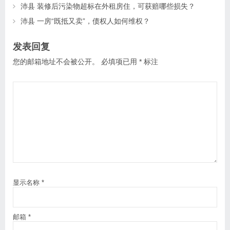
沛县 装修后污染物超标在外租房住，可获赔哪些损失？
沛县 一房“既抵又卖”，债权人如何维权？
发表回复
您的邮箱地址不会被公开。
必填项已用
*
标注
显示名称
*
邮箱
*