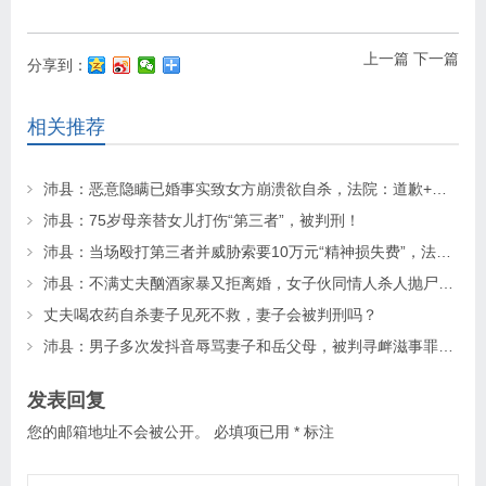
上一篇
下一篇
分享到：
相关推荐
沛县：恶意隐瞒已婚事实致女方崩溃欲自杀，法院：道歉+赔偿！
沛县：75岁母亲替女儿打伤“第三者”，被判刑！
沛县：当场殴打第三者并威胁索要10万元“精神损失费”，法院怎么判?
沛县：不满丈夫酗酒家暴又拒离婚，女子伙同情人杀人抛尸，法院如何判决？
丈夫喝农药自杀妻子见死不救，妻子会被判刑吗？
沛县：男子多次发抖音辱骂妻子和岳父母，被判寻衅滋事罪，获实刑八个月！
发表回复
您的邮箱地址不会被公开。
必填项已用
*
标注