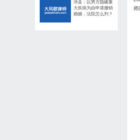
沛县：以男方隐瞒重
大疾病为由申请撤销
师
婚姻，法院怎么判？