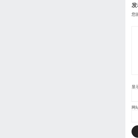
发
您
显
网