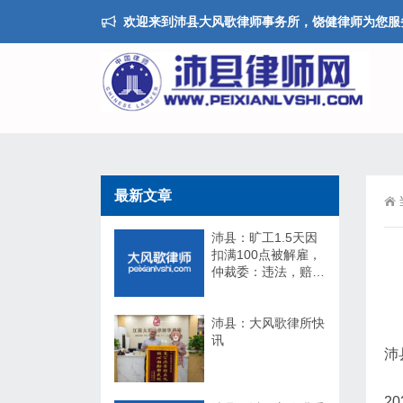
欢迎来到沛县大风歌律师事务所，饶健律师为您服
最新文章
沛县：旷工1.5天因
扣满100点被解雇，
仲裁委：违法，赔
17万！法院：不用
赔！
沛县：大风歌律所快
讯
沛
2