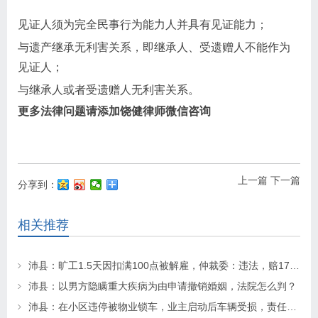
见证人须为完全民事行为能力人并具有见证能力；
与遗产继承无利害关系，即继承人、受遗赠人不能作为
见证人；
与继承人或者受遗赠人无利害关系。
更多法律问题请添加饶健律师微信咨询
上一篇
下一篇
分享到：
相关推荐
沛县：旷工1.5天因扣满100点被解雇，仲裁委：违法，赔17万！法院：不用赔！
沛县：以男方隐瞒重大疾病为由申请撤销婚姻，法院怎么判？
沛县：在小区违停被物业锁车，业主启动后车辆受损，责任该如何划分？