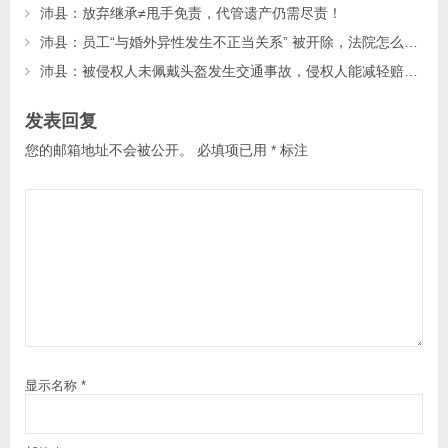
沛县：放弃继承≠甩手免责，代管遗产仍需尽责！
沛县：员工“与婚外异性发生不正当关系” 被开除，法院怎么判？
沛县：被侵权人未佩戴头盔发生交通事故，侵权人能减轻赔偿吗？
发表回复
您的邮箱地址不会被公开。
必填项已用
*
标注
显示名称
*