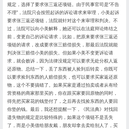
规定，选择了要求张三返还项链。由于民事官司是“不告
不理”​，法院只会按照起诉的诉讼请求来审理，小美起诉
要求张三返还项链，法院就针对这个来审理和判决。不
过，法院可以向小美解释，她还可以在法庭辩论终结之
前，变更自己的诉讼请求，比如，把原来要求张三返还
项链的请求，改成要求张三赔偿损失，那最后法院就能
判决张三赔偿小美的损失。但如果小美不变更诉讼请
求，就会败诉，因为法律没规定可以要求无处分权人返
还原物。总结一下，丢了东西被人捡到后转卖，你既可
以要求捡到东西的人赔偿损失，也可以要求买家返还原
物，这个不要搞错了。如果买家是通过拍卖或者从有经
营资格的商家那里买的，你在跟买家要回原物的同时，
得先把买家花的钱垫付了，之后再去找捡东西的人要回
你垫的钱。最后，我还想提醒一下，​《民法典》对找回
遗失物的规定是比较特殊的，如果这个项链不是丢失
了，而是小美借给朋友戴，朋友却拿去卖给别人了，买