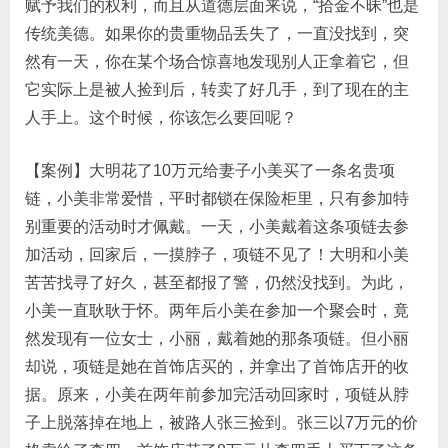
赋予我们的权利，而且从道德层面来说，​“拾金不昧”也是
传统美德。如果你的贵重物品丢失了，一直没找到，突
然有一天，你在某个场合惊喜地发现别人正拿着它，但
它实际上是被人捡到后，转卖了好几手，到了现在的主
人手上。这个时候，你该怎么要回呢？
【案例】大明花了10万元给妻子小美买了一条名贵项
链，小美非常爱惜，平时都锁在保险柜里，只有参加特
别重要的活动时才佩戴。一天，小美戴着这条项链去参
加活动，回家后，一摸脖子，项链不见了！大明和小美
苦苦找寻了好久，甚至都报了警，仍然没找到。为此，
小美一直耿耿于怀。两年后小美在参加一个聚会时，竟
然发现有一位女士，小丽，戴着她的那条项链。但小丽
却说，项链是她在首饰店买的，并拿出了首饰店开的收
据。原来，小美在两年前参加完活动回家时，项链从脖
子上脱落掉在地上，被路人张三捡到。张三以7万元的价