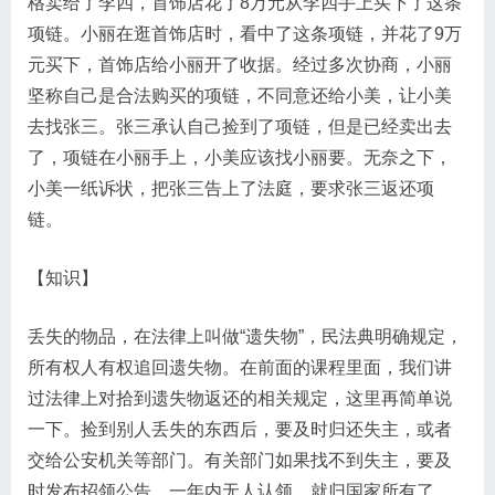
格卖给了李四，首饰店花了8万元从李四手上买下了这条
项链。小丽在逛首饰店时，看中了这条项链，并花了9万
元买下，首饰店给小丽开了收据。经过多次协商，小丽
坚称自己是合法购买的项链，不同意还给小美，让小美
去找张三。张三承认自己捡到了项链，但是已经卖出去
了，项链在小丽手上，小美应该找小丽要。无奈之下，
小美一纸诉状，把张三告上了法庭，要求张三返还项
链。
【知识】
丢失的物品，在法律上叫做“遗失物”​，民法典明确规定，
所有权人有权追回遗失物。在前面的课程里面，我们讲
过法律上对拾到遗失物返还的相关规定，这里再简单说
一下。捡到别人丢失的东西后，要及时归还失主，或者
交给公安机关等部门。有关部门如果找不到失主，要及
时发布招领公告，一年内无人认领，就归国家所有了。