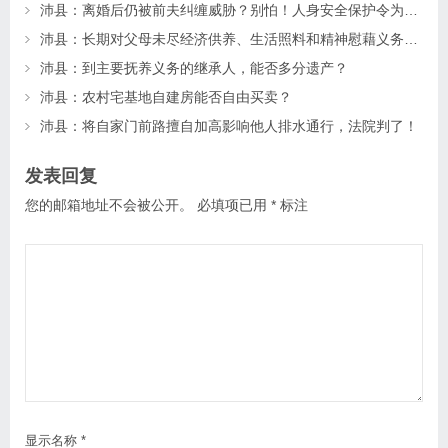
沛县：离婚后仍被前夫纠缠威胁？别怕！人身安全保护令为你“撑腰”
沛县：长期对父母未尽经济供养、生活照料和精神慰藉义务的子女丧失继承权
沛县：到主要抚养义务的继承人，能否多分遗产？
沛县：农村宅基地自建房能否自由买卖？
沛县：将自家门前路擅自加高影响他人排水通行，法院判了！
发表回复
您的邮箱地址不会被公开。
必填项已用
*
标注
显示名称
*