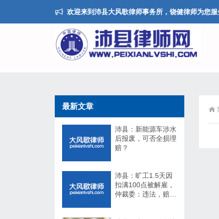
欢迎来到沛县大风歌律师事务所，饶健律师为您服
最新文章
沛县：新能源车涉水
后报废，可否全损理
赔？
沛县：旷工1.5天因
扣满100点被解雇，
仲裁委：违法，赔
17万！法院：不用
赔！